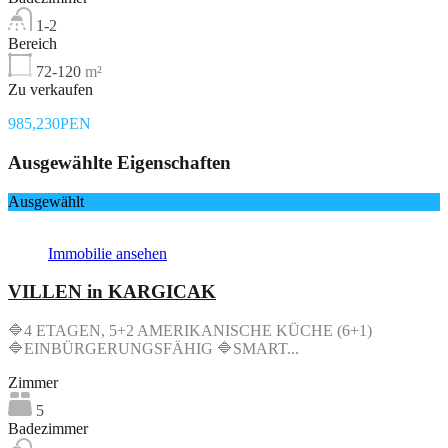
1-2
Bereich
72-120
m²
Zu verkaufen
985,230PEN
Ausgewählte Eigenschaften
Ausgewählt
Immobilie ansehen
VILLEN in KARGICAK
🔷4 ETAGEN, 5+2 AMERIKANISCHE KÜCHE (6+1)
🔷EINBÜRGERUNGSFÄHIG 🔷SMART...
Zimmer
5
Badezimmer