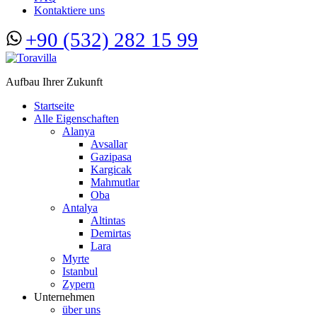
Kontaktiere uns
+90 (532) 282 15 99
Aufbau Ihrer Zukunft
Startseite
Alle Eigenschaften
Alanya
Avsallar
Gazipasa
Kargicak
Mahmutlar
Oba
Antalya
Altintas
Demirtas
Lara
Myrte
Istanbul
Zypern
Unternehmen
über uns