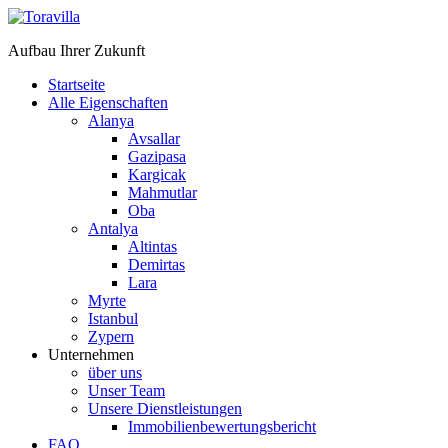
Aufbau Ihrer Zukunft
Startseite
Alle Eigenschaften
Alanya
Avsallar
Gazipasa
Kargicak
Mahmutlar
Oba
Antalya
Altintas
Demirtas
Lara
Myrte
Istanbul
Zypern
Unternehmen
über uns
Unser Team
Unsere Dienstleistungen
Immobilienbewertungsbericht
FAQ