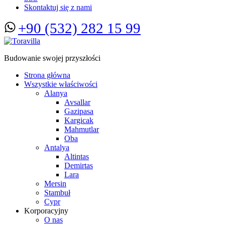
Skontaktuj się z nami
+90 (532) 282 15 99
Budowanie swojej przyszłości
Strona główna
Wszystkie właściwości
Alanya
Avsallar
Gazipasa
Kargicak
Mahmutlar
Oba
Antalya
Altintas
Demirtas
Lara
Mersin
Stambuł
Cypr
Korporacyjny
O nas