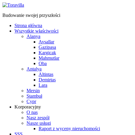
Budowanie swojej przyszłości
Strona główna
Wszystkie właściwości
Alanya
Avsallar
Gazipasa
Kargicak
Mahmutlar
Oba
Antalya
Altintas
Demirtas
Lara
Mersin
Stambuł
Cypr
Korporacyjny
O nas
Nasz zespół
Nasze usługi
Raport z wyceny nieruchomości
SSS