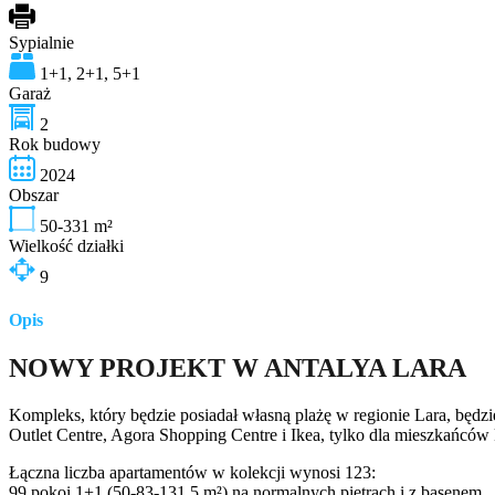
Sypialnie
1+1, 2+1, 5+1
Garaż
2
Rok budowy
2024
Obszar
50-331
m²
Wielkość działki
9
Opis
NOWY PROJEKT W ANTALYA LARA
Kompleks, który będzie posiadał własną plażę w regionie Lara, będzi
Outlet Centre, Agora Shopping Centre i Ikea, tylko dla mieszkańców
Łączna liczba apartamentów w kolekcji wynosi 123:
99 pokoi 1+1 (50-83-131,5 m²) na normalnych piętrach i z basenem