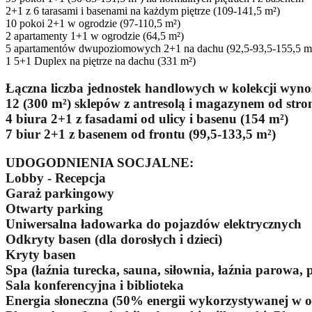
2+1 z 6 tarasami i basenami na każdym piętrze (109-141,5 m²)
10 pokoi 2+1 w ogrodzie (97-110,5 m²)
2 apartamenty 1+1 w ogrodzie (64,5 m²)
5 apartamentów dwupoziomowych 2+1 na dachu (92,5-93,5-155,5 m
1 5+1 Duplex na piętrze na dachu (331 m²)
Łączna liczba jednostek handlowych w kolekcji wynos
12 (300 m²) sklepów z antresolą i magazynem od stron
4 biura 2+1 z fasadami od ulicy i basenu (154 m²)
7 biur 2+1 z basenem od frontu (99,5-133,5 m²)
UDOGODNIENIA SOCJALNE:
Lobby - Recepcja
Garaż parkingowy
Otwarty parking
Uniwersalna ładowarka do pojazdów elektrycznych
Odkryty basen (dla dorosłych i dzieci)
Kryty basen
Spa (łaźnia turecka, sauna, siłownia, łaźnia parowa, 
Sala konferencyjna i biblioteka
Energia słoneczna (50% energii wykorzystywanej w o