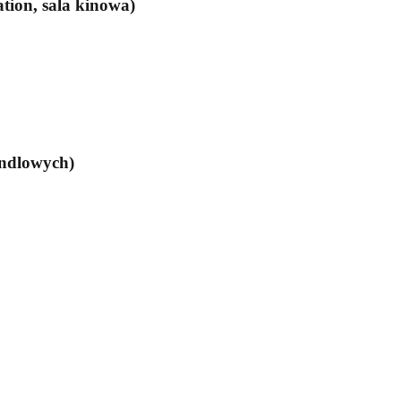
ation, sala kinowa)
andlowych)