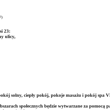
²)
i 23:
y ulicy,
pokój solny, ciepły pokój, pokoje masażu i pokój spa V
bszarach społecznych będzie wytwarzane za pomocą pan