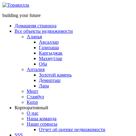
building your future
Домашняя страница
Все объекты недвижимости
Аланья
Авсаллар
Газипаша
Каргыджак
Махмутлар
Оба
Анталия
Золотой камень
Демирташ
Лара
Мирт
Стамбул
Кипр
Корпоративный
О нас
Наша команда
Наши сервисы
Отчет об оценке недвижимости
SSS