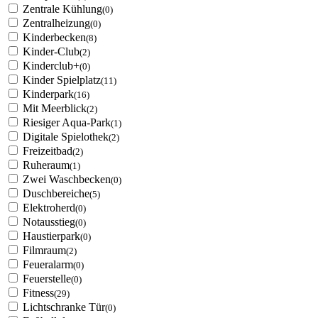
Zentrale Kühlung
(0)
Zentralheizung
(0)
Kinderbecken
(8)
Kinder-Club
(2)
Kinderclub+
(0)
Kinder Spielplatz
(11)
Kinderpark
(16)
Mit Meerblick
(2)
Riesiger Aqua-Park
(1)
Digitale Spielothek
(2)
Freizeitbad
(2)
Ruheraum
(1)
Zwei Waschbecken
(0)
Duschbereiche
(5)
Elektroherd
(0)
Notausstieg
(0)
Haustierpark
(0)
Filmraum
(2)
Feueralarm
(0)
Feuerstelle
(0)
Fitness
(29)
Lichtschranke Tür
(0)