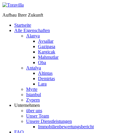
Aufbau Ihrer Zukunft
Startseite
Alle Eigenschaften
Alanya
Avsallar
Gazipasa
Kargicak
Mahmutlar
Oba
Antalya
Altintas
Demirtas
Lara
Myrte
Istanbul
Zypern
Unternehmen
über uns
Unser Team
Unsere Dienstleistungen
Immobilienbewertungsbericht
FAQ