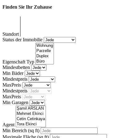
Finden Sie Ihr Zuhause
Standort
Status der Immobilie
Eigenschaft Typ
Mindestbetten
Min Bäder
Mindestpreis
MaxPreis
Mindestpreis
MaxPreis
Min Garagen
Agent
Min Bereich
(sq ft)
Maximale Fläche
(sq ft)