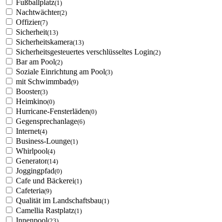
Fußballplatz
(1)
Nachtwächter
(2)
Offizier
(7)
Sicherheit
(13)
Sicherheitskamera
(13)
Sicherheitsgesteuertes verschlüsseltes Login
(2)
Bar am Pool
(2)
Soziale Einrichtung am Pool
(3)
mit Schwimmbad
(9)
Booster
(3)
Heimkino
(0)
Hurricane-Fensterläden
(0)
Gegensprechanlage
(6)
Internet
(4)
Business-Lounge
(1)
Whirlpool
(4)
Generator
(14)
Joggingpfad
(0)
Cafe und Bäckerei
(1)
Cafeteria
(9)
Qualität im Landschaftsbau
(1)
Camellia Rastplatz
(1)
Innenpool
(23)