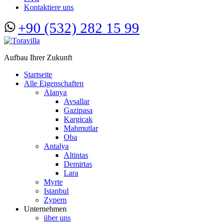
Kontaktiere uns
+90 (532) 282 15 99
Aufbau Ihrer Zukunft
Startseite
Alle Eigenschaften
Alanya
Avsallar
Gazipasa
Kargicak
Mahmutlar
Oba
Antalya
Altintas
Demirtas
Lara
Myrte
Istanbul
Zypern
Unternehmen
über uns