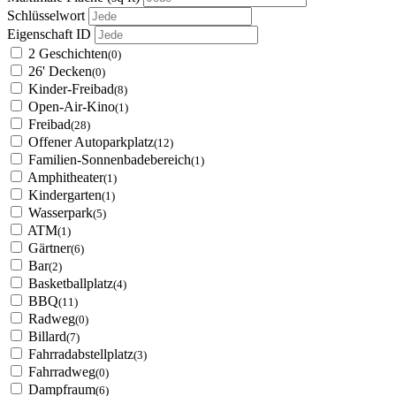
Schlüsselwort
Eigenschaft ID
2 Geschichten
(0)
26' Decken
(0)
Kinder-Freibad
(8)
Open-Air-Kino
(1)
Freibad
(28)
Offener Autoparkplatz
(12)
Familien-Sonnenbadebereich
(1)
Amphitheater
(1)
Kindergarten
(1)
Wasserpark
(5)
ATM
(1)
Gärtner
(6)
Bar
(2)
Basketballplatz
(4)
BBQ
(11)
Radweg
(0)
Billard
(7)
Fahrradabstellplatz
(3)
Fahrradweg
(0)
Dampfraum
(6)