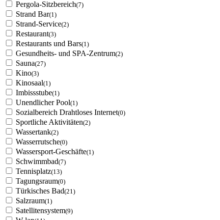
Pergola-Sitzbereich
(7)
Strand Bar
(1)
Strand-Service
(2)
Restaurant
(3)
Restaurants und Bars
(1)
Gesundheits- und SPA-Zentrum
(2)
Sauna
(27)
Kino
(3)
Kinosaal
(1)
Imbissstube
(1)
Unendlicher Pool
(1)
Sozialbereich Drahtloses Internet
(0)
Sportliche Aktivitäten
(2)
Wassertank
(2)
Wasserrutsche
(0)
Wassersport-Geschäfte
(1)
Schwimmbad
(7)
Tennisplatz
(13)
Tagungsraum
(0)
Türkisches Bad
(21)
Salzraum
(1)
Satellitensystem
(9)