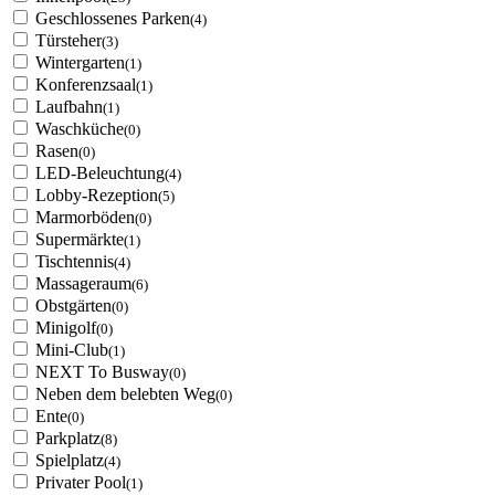
Geschlossenes Parken
(4)
Türsteher
(3)
Wintergarten
(1)
Konferenzsaal
(1)
Laufbahn
(1)
Waschküche
(0)
Rasen
(0)
LED-Beleuchtung
(4)
Lobby-Rezeption
(5)
Marmorböden
(0)
Supermärkte
(1)
Tischtennis
(4)
Massageraum
(6)
Obstgärten
(0)
Minigolf
(0)
Mini-Club
(1)
NEXT To Busway
(0)
Neben dem belebten Weg
(0)
Ente
(0)
Parkplatz
(8)
Spielplatz
(4)
Privater Pool
(1)