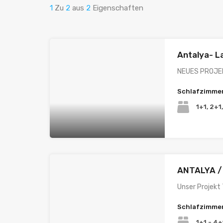
1
Zu
2
aus
2
Eigenschaften
Antalya- L
NEUES PROJEK
Schlafzimme
1+1, 2+1
ANTALYA /
Unser Projekt 
Schlafzimme
1+1 - 4+