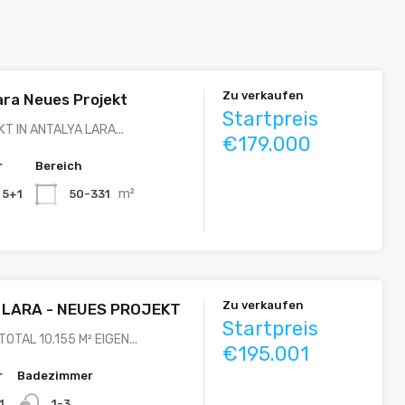
Zu verkaufen
ara Neues Projekt
Startpreis
T IN ANTALYA LARA...
€179.000
r
Bereich
m²
, 5+1
50-331
Zu verkaufen
 LARA - NEUES PROJEKT
Startpreis
TOTAL 10.155 M² EIGEN...
€195.001
r
Badezimmer
1
1-3