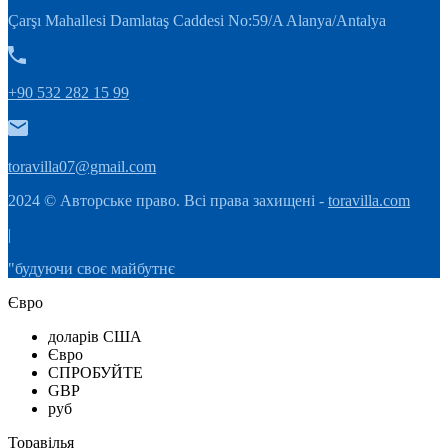
Çarşı Mahallesi Damlataş Caddesi No:59/A Alanya/Antalya
+90 532 282 15 99
toravilla07@gmail.com
2024 © Авторське право. Всі права захищені -
toravilla.com
|
"будуючи своє майбутнє
Євро
доларів США
Євро
СПРОБУЙТЕ
GBP
руб
Торавілья