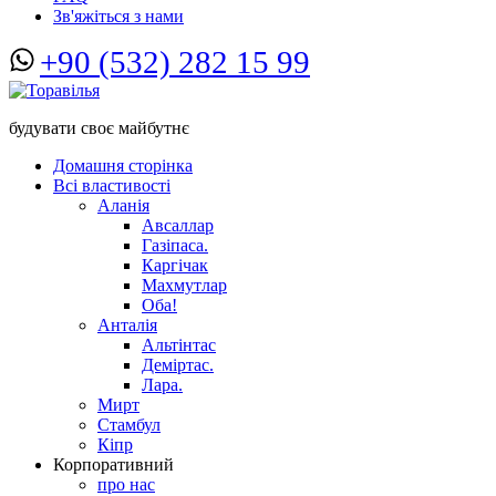
Зв'яжіться з нами
+90 (532) 282 15 99
будувати своє майбутнє
Домашня сторінка
Всі властивості
Аланія
Авсаллар
Газіпаса.
Каргічак
Махмутлар
Оба!
Анталія
Альтінтас
Деміртас.
Лара.
Мирт
Стамбул
Кіпр
Корпоративний
про нас