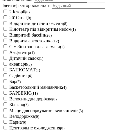
Ідентифікатор власності
2 Історії
(0)
26' Стелі
(0)
Відкритий дитячий басейн
(8)
Кінотеатр під відкритим небом
(1)
Відкритий басейн
(28)
Відкрита автостоянка
(12)
Сімейна зона для засмаги
(1)
Амфітеатр
(1)
Дитячий садок
(1)
аквапарк
(5)
БАНКОМАТ
(1)
Садівник
(6)
Бар
(2)
Баскетбольний майданчик
(4)
БАРБЕКЮ
(11)
Велосипедна доріжка
(0)
Більярд
(7)
Місце для паркування велосипедів
(3)
Велодоріжка
(0)
Парна
(6)
Центральне охолодження
(0)