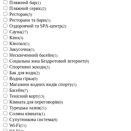
Пляжний бар
(1)
Пляжний сервіс
(2)
Ресторан
(3)
Ресторани та бари
(1)
Оздоровчий та SPA-центр
(2)
Сауна
(27)
Кіно
(3)
Кінозал
(1)
Закусочна
(1)
Нескінченний басейн
(1)
Соціальна зона Бездротовий інтернет
(0)
Спортивні заходи
(2)
Бак для води
(2)
Водна гірка
(0)
Магазини водних видів спорту
(1)
Басейн
(7)
Тенісний корт
(13)
Кімната для переговорів
(0)
Турецька лазня
(21)
Соляна кімната
(1)
Супутникова система
(9)
Wi-Fi
(11)