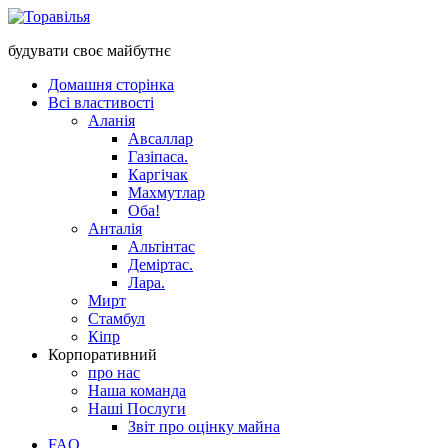
будувати своє майбутнє
Домашня сторінка
Всі властивості
Аланія
Авсаллар
Газіпаса.
Каргічак
Махмутлар
Оба!
Анталія
Альтінтас
Деміртас.
Лара.
Мирт
Стамбул
Кіпр
Корпоративний
про нас
Наша команда
Наші Послуги
Звіт про оцінку майна
FAQ