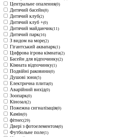
Центральне опалення
(0)
Дитячий басейн
(8)
Дитячий клуб
(2)
Дитячий клуб +
(0)
Дитячий майданчик
(11)
Дитячий парк
(16)
З видом на море
(2)
Гігантський аквапарк
(1)
Цифрова ігрова кімната
(2)
Басейн для відпочинку
(2)
Кімната відпочинку
(1)
Подвійні раковини
(0)
Душові зони
(5)
Електрична плита
(0)
Аварійний вихід
(0)
Зоопарк
(0)
Кінозал
(2)
Пожежна сигналізація
(0)
Камін
(0)
фітнес
(29)
Двері з фотоелементом
(0)
Футбольне поле
(1)