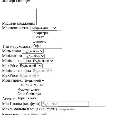
Знайди свій дім
Місцезнаходження
Майновий стан
Тип нерухомості
Міні-ліжка
Міні-ванни
Мінімальна ціна
MaxPrice
Мінімальна ціна
MaxPrice
Міні-гаражі
Агенте.
Min Площа
(кв. фути)
Максимальна площа
(кв. фути)
Ключове слово