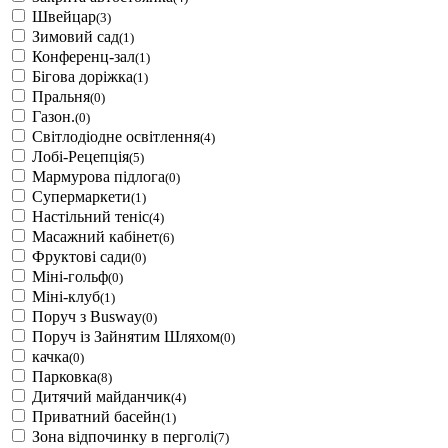
Швейцар
(3)
Зимовий сад
(1)
Конференц-зал
(1)
Бігова доріжка
(1)
Пральня
(0)
Газон.
(0)
Світлодіодне освітлення
(4)
Лобі-Рецепція
(5)
Мармурова підлога
(0)
Супермаркети
(1)
Настільний теніс
(4)
Масажний кабінет
(6)
Фруктові сади
(0)
Міні-гольф
(0)
Міні-клуб
(1)
Поруч з Busway
(0)
Поруч із Зайнятим Шляхом
(0)
качка
(0)
Парковка
(8)
Дитячий майданчик
(4)
Приватний басейн
(1)
Зона відпочинку в перголі
(7)