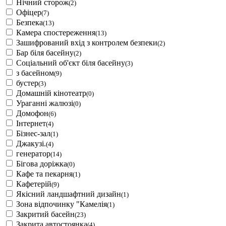
Нічний сторож
(2)
Офіцер
(7)
Безпека
(13)
Камера спостереження
(13)
Зашифрований вхід з контролем безпеки
(2)
Бар біля басейну
(2)
Соціальний об'єкт біля басейну
(3)
з басейном
(9)
бустер
(3)
Домашній кінотеатр
(0)
Ураганні жалюзі
(0)
Домофон
(6)
Інтернет
(4)
Бізнес-зал
(1)
Джакузі.
(4)
генератор
(14)
Бігова доріжка
(0)
Кафе та пекарня
(1)
Кафетерій
(9)
Якісний ландшафтний дизайн
(1)
Зона відпочинку "Камелія
(1)
Закритий басейн
(23)
Закрита автостоянка
(4)