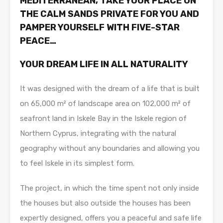
MEDITERRANEAN, TAKE YOUR PLACE ON
THE CALM SANDS PRIVATE FOR YOU AND
PAMPER YOURSELF WITH FIVE-STAR
PEACE…
YOUR DREAM LIFE IN ALL NATURALITY
It was designed with the dream of a life that is built
on 65,000 m² of landscape area on 102,000 m² of
seafront land in Iskele Bay in the Iskele region of
Northern Cyprus, integrating with the natural
geography without any boundaries and allowing you
to feel Iskele in its simplest form.
The project, in which the time spent not only inside
the houses but also outside the houses has been
expertly designed, offers you a peaceful and safe life