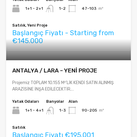
1+1 - 2+1
47-103
m²
1-2
Satılık, Yeni Proje
Başlangıç Fiyatı - Starting from
€145.000
ANTALYA / LARA – YENİ PROJE
Projemiz TOPLAM 10.155 M²’LİK KENDİ SATIN ALINMIŞ
ARAZİSİNE İNŞA EDİLECEKTİR.…
Yatak Odaları
Banyolar
Alan
1+1 - 4+1
90-205
m²
1-3
Satılık
Başlangıç Fiyatı €195.001