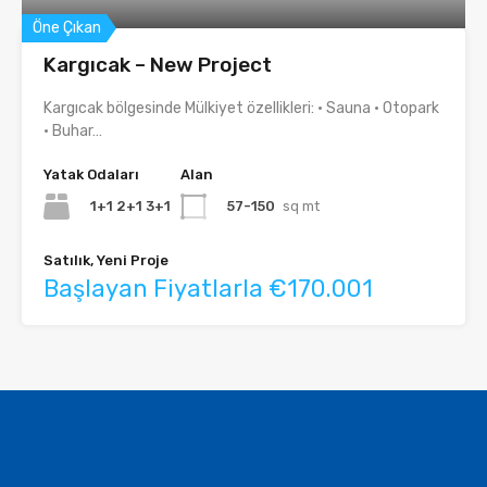
Öne Çıkan
Kargıcak – New Project
Kargıcak bölgesinde Mülkiyet özellikleri: • Sauna • Otopark
• Buhar…
Yatak Odaları
Alan
1+1 2+1 3+1
57-150
sq mt
Satılık, Yeni Proje
Başlayan Fiyatlarla €170.001