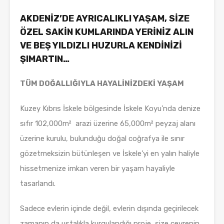
AKDENİZ’DE AYRICALIKLI YAŞAM, SİZE
ÖZEL SAKİN KUMLARINDA YERİNİZ ALIN
VE BEŞ YILDIZLI HUZURLA KENDİNİZİ
ŞIMARTIN…
TÜM DOĞALLIĞIYLA HAYALİNİZDEKİ YAŞAM
Kuzey Kıbrıs İskele bölgesinde İskele Koyu’nda denize
sıfır 102,000m² arazi üzerine 65,000m² peyzaj alanı
üzerine kurulu, bulunduğu doğal coğrafya ile sınır
gözetmeksizin bütünleşen ve İskele’yi en yalın haliyle
hissetmenize imkan veren bir yaşam hayaliyle
tasarlandı.
Sadece evlerin içinde değil, evlerin dışında geçirilecek
zamanın da ustalıkla kurgulandığı proje, size çevrenin