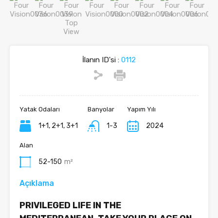
İlanın ID'si :
0112
Yatak Odaları
Banyolar
Yapım Yılı
1+1, 2+1, 3+1
1-3
2024
Alan
52-150
m²
Açıklama
PRIVILEGED LIFE IN THE