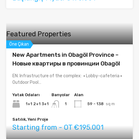
Featured Properties
Öne Çıkan
New Apartments in Obagöl Province –
Новые квартиры в провинции Obagöl
EN: Infrastructure of the complex: ▪ Lobby-cafeteria ▪
Outdoor Pool…
Yatak Odaları
Banyolar
Alan
1+1 2+1 3+1
59 - 138
sq m
1
Satılık, Yeni Proje
Starting from - OT €195.001