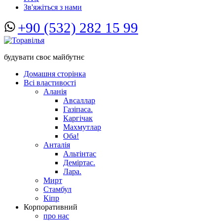
Зв'яжіться з нами
+90 (532) 282 15 99
будувати своє майбутнє
Домашня сторінка
Всі властивості
Аланія
Авсаллар
Газіпаса.
Каргічак
Махмутлар
Оба!
Анталія
Альтінтас
Деміртас.
Лара.
Мирт
Стамбул
Кіпр
Корпоративний
про нас