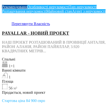
Рекомендовано
Особливості нерухомості
Тип нерухомості
Розташування нерухомості
Майновий стан
Агент з нерухомості
Переглянути Власність
PAYALLAR - НОВИЙ ПРОЕКТ
НАШ ПРОЕКТ РОЗТАШОВАНИЙ В ПРОВІНЦІЇ АНТАЛІЯ,
РАЙОН АЛАНІЯ, РАЙОН ПАЙЯЛЛАР, 3.920
КВАДРАТНИХ МЕТРІВ...
Спальні
1+1
Ванні кімнати
1
Площа
56
м²
Продається, новий проект
Стартова ціна 84 900 євро