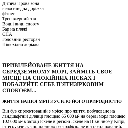
Дитяча ігрова зона
велосипедна доріжка
фітнес
Тренажерний зал
Водні види спорту
Бар на пляжі
СПА
Головний ресторан
Пішохідна доріжка
ПРИВІЛЕЙОВАНЕ ЖИТТЯ НА
СЕРЕДЗЕМНОМУ МОРІ, ЗАЙМІТЬ СВОЄ
МІСЦЕ НА СПОКІЙНИХ ПІСКАХ І
ПОБАЛУЙТЕ СЕБЕ П'ЯТИЗІРКОВИМ
СПОКОЄМ...
ЖИТТЯ ВАШОЇ МРІЇ З УСІЄЮ ЙОГО ПРИРОДНІСТЮ
Він був спроектований з мрією про життя, побудоване на
ландшафтній ділянці площею 65 000 м² на березі моря площею
102 000 м² в затоці Іскеле в регіоні Іскеле на Північному Кіпрі,
інтегруючись з природною географією, де він розташований,