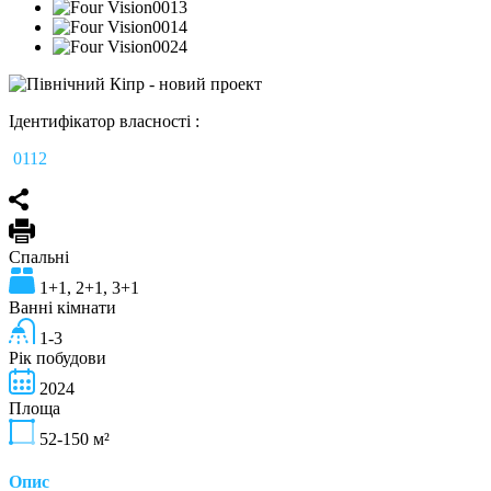
Ідентифікатор власності :
0112
Спальні
1+1, 2+1, 3+1
Ванні кімнати
1-3
Рік побудови
2024
Площа
52-150
м²
Опис