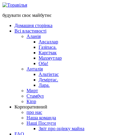
будувати своє майбутнє
Домашня сторінка
Всі властивості
Аланія
Авсаллар
Газіпаса.
Каргічак
Махмутлар
Оба!
Анталія
Альтінтас
Деміртас.
Лара.
Мирт
Стамбул
Кіпр
Корпоративний
про нас
Наша команда
Наші Послуги
Звіт про оцінку майна
FAQ