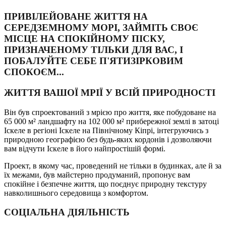
ПРИВІЛЕЙОВАНЕ ЖИТТЯ НА
СЕРЕДЗЕМНОМУ МОРІ, ЗАЙМІТЬ СВОЄ
МІСЦЕ НА СПОКІЙНОМУ ПІСКУ,
ПРИЗНАЧЕНОМУ ТІЛЬКИ ДЛЯ ВАС, І
ПОБАЛУЙТЕ СЕБЕ П'ЯТИЗІРКОВИМ
СПОКОЄМ...
ЖИТТЯ ВАШОЇ МРІЇ У ВСІЙ ПРИРОДНОСТІ
Він був спроектований з мрією про життя, яке побудоване на
65 000 м² ландшафту на 102 000 м² прибережної землі в затоці
Іскеле в регіоні Іскеле на Північному Кіпрі, інтегруючись з
природною географією без будь-яких кордонів і дозволяючи
вам відчути Іскеле в його найпростішій формі.
Проект, в якому час, проведений не тільки в будинках, але й за
їх межами, був майстерно продуманий, пропонує вам
спокійне і безпечне життя, що поєднує природну текстуру
навколишнього середовища з комфортом.
СОЦІАЛЬНА ДІЯЛЬНІСТЬ