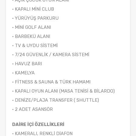
• AÇIK ÇOCUK OYUN ALANI
• KAPALI MİNİ CLUB
• YÜRÜYÜŞ PARKURU
• MİNİ GOLF ALANI
• BARBEKÜ ALANI
• TV & UYDU SİSTEMİ
• 7/24 GÜVENLİK / KAMERA SİSTEMİ
• HAVUZ BARI
• KAMELYA
• FİTNESS & SAUNA & TÜRK HAMAMI
• KAPALI OYUN ALANI (MASA TENİSİ & BİLARDO)
• DENİZE/PLAJA TRANSFER ( SHUTTLE)
• 2 ADET ASANSÖR
DAİRE İÇİ ÖZELLİKLERİ
• KAMERALI, RENKLİ DİAFON