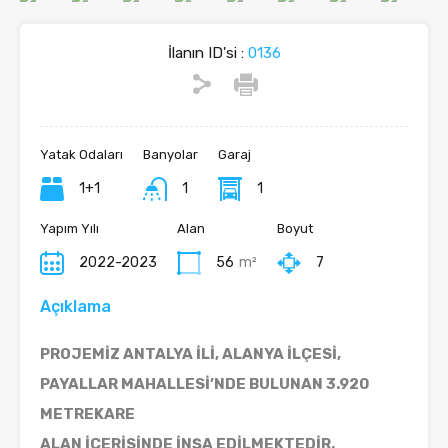
İlanın ID'si :
0136
Yatak Odaları
Banyolar
Garaj
1+1
1
1
Yapım Yılı
Alan
Boyut
2022-2023
56
m²
7
Açıklama
PROJEMİZ ANTALYA İLİ, ALANYA İLÇESİ,
PAYALLAR MAHALLESİ’NDE BULUNAN 3.920
METREKARE
ALAN İÇERİSİNDE İNŞA EDİLMEKTEDİR.