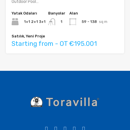
Outdoor Pool…
Yatak Odaları
Banyolar
Alan
1+1 2+1 3+1
59 - 138
sq m
1
Satılık, Yeni Proje
Starting from - OT €195.001