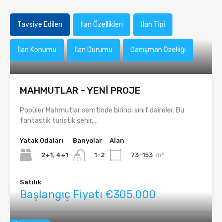
Tavsiye Edilen
İlan Özellikleri
İlan Tipi
İlan Konumu
İlan Durumu
Danışman Özelliği
MAHMUTLAR – YENİ PROJE
Popüler Mahmutlar semtinde birinci sınıf daireler. Bu
fantastik turistik şehir,…
Yatak Odaları
Banyolar
Alan
2+1, 4+1
73-153
m²
1-2
Satılık
Başlangıç Fiyatı €305.000