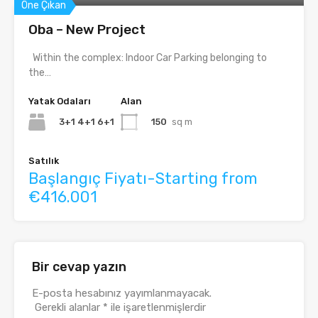
Öne Çıkan
Oba – New Project
Within the complex: Indoor Car Parking belonging to
the…
Yatak Odaları
Alan
3+1 4+1 6+1
150
sq m
Satılık
Başlangıç Fiyatı-Starting from
€416.001
Bir cevap yazın
E-posta hesabınız yayımlanmayacak.
Gerekli alanlar
*
ile işaretlenmişlerdir