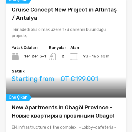
Cruise Concept New Project in Altıntaş
/ Antalya
Bir adedi ofis olmak üzere 173 dairenin bulunduğu
projede,…
Yatak Odaları
Banyolar
Alan
1+1 2+1 3+1
93 - 163
sq m
2
Satılık
Starting from - OT €199.001
Öne Çıkan
New Apartments in Obagöl Province –
Новые квартиры в провинции Obagöl
EN: Infrastructure of the complex: ▪ Lobby-cafeteria ▪