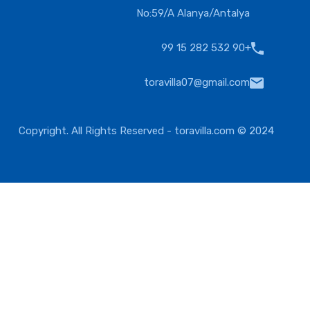
No:59/A Alanya/Antalya
+90 532 282 15 99
toravilla07@gmail.com
toravilla.com
2024 © Copyright. All Rights Reserved -
یورو
دلار آمریکا
تلاش كردن
پوند
مالش
توراویلا
وارد شدن
نام کاربری