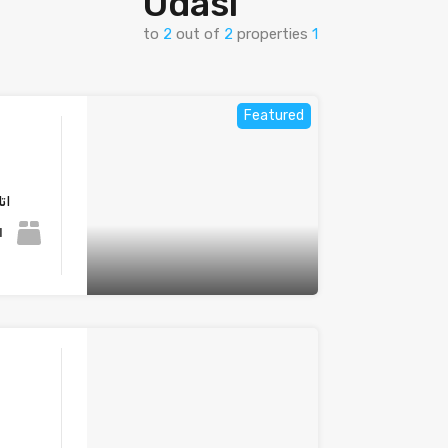
Odası
to
2
out of
2
properties
1
Featured
ات
+1