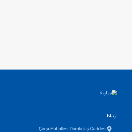
ارتباط
Çarşı Mahallesi Damlataş Caddesi