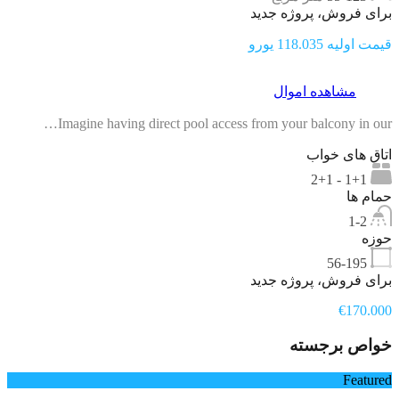
برای فروش، پروژه جدید
قیمت اولیه 118.035 یورو
مشاهده اموال
Imagine having direct pool access from your balcony in our…
اتاق های خواب
1+1 - 2+1
حمام ها
1-2
حوزه
56-195
برای فروش، پروژه جدید
€170.000
خواص برجسته
Featured