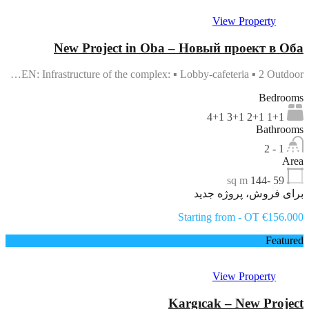
View Property
New Project in Oba – Новый проект в Оба
EN: Infrastructure of the complex: ▪ Lobby-cafeteria ▪ 2 Outdoor…
Bedrooms
1+1 2+1 3+1 4+1
Bathrooms
1 - 2
Area
sq m
59 -144
برای فروش، پروژه جدید
Starting from - OT €156.000
Featured
View Property
Kargıcak – New Project