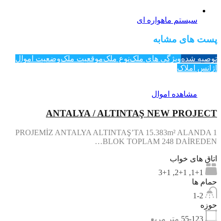
سیستم ماهواره ای
پست های مشابه
توصیه شده
ویژگی های ملک
نوع ملک
موقعیت ملک
وضعیت اموال
آژانس املاک
مشاهده اموال
ANTALYA / ALTINTAŞ NEW PROJECT
PROJEMİZ ANTALYA ALTINTAŞ’TA 15.383m² ALANDA 1
BLOK TOPLAM 248 DAİREDEN…
اتاق های خواب
1+1, 2+1, 3+1
حمام ها
1-2
حوزه
55-123
متر مربع