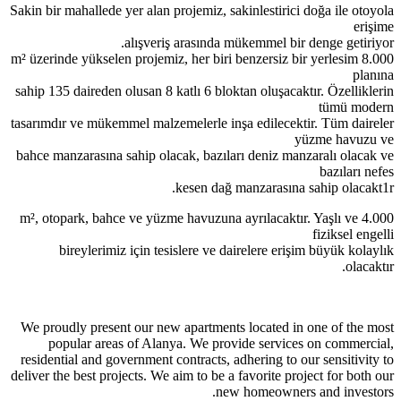
Sakin bir mahallede yer alan projemiz, sakinlestirici doğa ile otoyola
erişime
alışveriş arasında mükemmel bir denge getiriyor.
8.000 m² üzerinde yükselen projemiz, her biri benzersiz bir yerlesim
planına
sahip 135 daireden olusan 8 katlı 6 bloktan oluşacaktır. Özelliklerin
tümü modern
tasarımdır ve mükemmel malzemelerle inşa edilecektir. Tüm daireler
yüzme havuzu ve
bahce manzarasına sahip olacak, bazıları deniz manzaralı olacak ve
bazıları nefes
kesen dağ manzarasına sahip olacakt1r.
4.000 m², otopark, bahce ve yüzme havuzuna ayrılacaktır. Yaşlı ve
fiziksel engelli
bireylerimiz için tesislere ve dairelere erişim büyük kolaylık
olacaktır.
We proudly present our new apartments located in one of the most
popular areas of Alanya. We provide services on commercial,
residential and government contracts, adhering to our sensitivity to
deliver the best projects. We aim to be a favorite project for both our
new homeowners and investors.