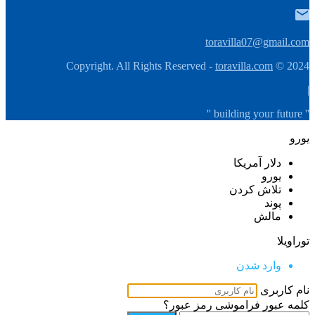
toravilla07@gmail.com
toravilla.com
2024 © Copyright. All Rights Reserved -
|
'' building your future ''
یورو
دلار آمریکا
یورو
تلاش كردن
پوند
مالش
توراویلا
وارد شدن
نام کاربری
کلمه عبور
فراموشی رمز عبور؟