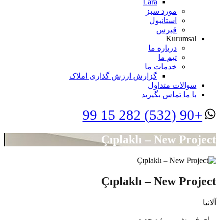
Lara
مورد سبز
استانبول
قبرس
Kurumsal
درباره ما
تیم ما
خدمات ما
گزارش ارزش گذاری املاک
سوالات متداول
با ما تماس بگیرید
+90 (532) 282 15 99
Çıplaklı – New Project
Çıplaklı – New Project
آلانیا
برای فروش، پروژه جدید