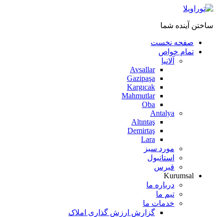
ساختن آینده شما
صفحه نخست
تمام خواص
آلانیا
Avsallar
Gazipaşa
Kargıcak
Mahmutlar
Oba
Antalya
Altıntaş
Demirtaş
Lara
مورد سبز
استانبول
قبرس
Kurumsal
درباره ما
تیم ما
خدمات ما
گزارش ارزش گذاری املاک