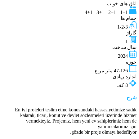
اتاق های خواب
1+1 - 2+1 - 3+1 - 4+1
حمام ها
1-2-3
گاراژ
1
سال ساخت
2024
حوزه
47-126
متر مربع
اندازه زیادی
8
کف
شرح
En iyi projeleri teslim etme konusundaki hassasiyetimize sadık
kalarak, ticari, konut ve devlet sözlesmeleri üzerinde hizmet
vermekteyiz. Projemiz, hem yeni ev sahiplerimiz hem de
yatırımcılarımız için
gözde bir proje olmayı hedefliyor.