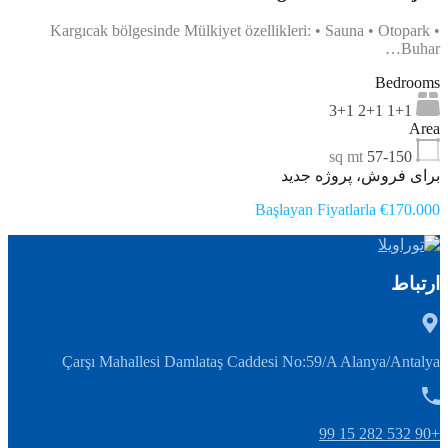
Kargıcak bölgesinde Mülkiyet özellikleri: • Sauna • Otopark •
Buhar…
Bedrooms
1+1 2+1 3+1
Area
sq mt
57-150
برای فروش، پروژه جدید
Başlayan Fiyatlarla €170.000
ارتباط
Çarşı Mahallesi Damlataş Caddesi No:59/A Alanya/Antalya
+90 532 282 15 99