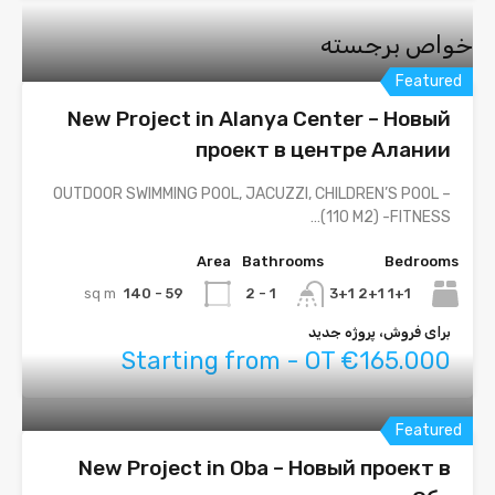
خواص برجسته
Featured
New Project in Alanya Center – Новый
проект в центре Алании
– OUTDOOR SWIMMING POOL, JACUZZI, CHILDREN’S POOL
(110 M2) -FITNESS…
Area
Bathrooms
Bedrooms
sq m
59 - 140
1+1 2+1 3+1
1 - 2
برای فروش، پروژه جدید
Starting from - OT €165.000
Featured
New Project in Oba – Новый проект в