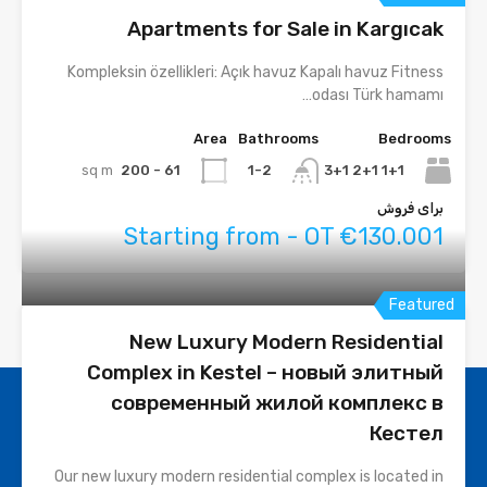
Apartments for Sale in Kargıcak
Kompleksin özellikleri: Açık havuz Kapalı havuz Fitness
odası Türk hamamı…
Area
Bathrooms
Bedrooms
sq m
61 - 200
1+1 2+1 3+1
1-2
برای فروش
Starting from - OT €130.001
Featured
New Luxury Modern Residential
Complex in Kestel – новый элитный
современный жилой комплекс в
Кестел
Our new luxury modern residential complex is located in