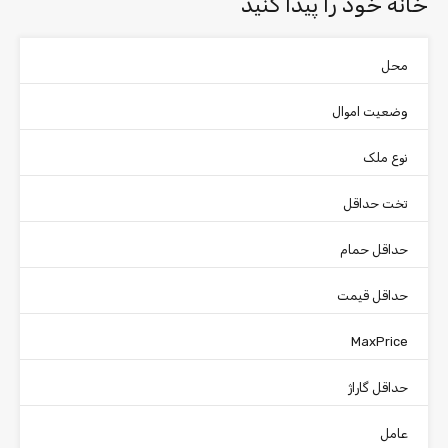
خانه خود را پیدا کنید
محل
وضعیت اموال
نوع ملک
تخت حداقل
حداقل حمام
حداقل قیمت
MaxPrice
حداقل گاراژ
عامل