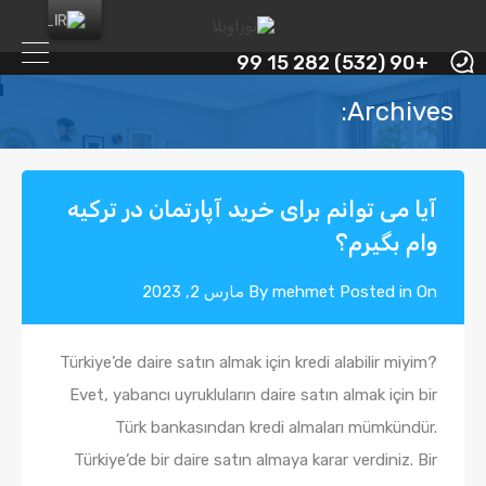
+90 (532) 282 15 99
Archives:
آیا می توانم برای خرید آپارتمان در ترکیه
وام بگیرم؟
Posted in On
mehmet
By
مارس 2, 2023
Türkiye’de daire satın almak için kredi alabilir miyim?
Evet, yabancı uyrukluların daire satın almak için bir
Türk bankasından kredi almaları mümkündür.
Türkiye’de bir daire satın almaya karar verdiniz. Bir