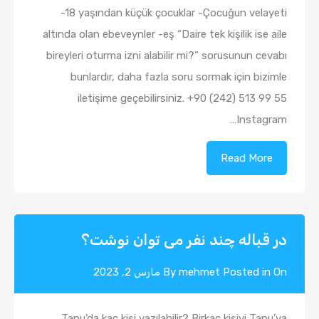
-18 yaşından küçük çocuklar -Çocuğun velayeti
altında olan ebeveynler -eş “Daire tek kişilik ise aile
bireyleri oturma izni alabilir mi?” sorusunun cevabı
bunlardır, daha fazla soru sormak için bizimle
iletişime geçebilirsiniz. +90 (242) 513 99 55
Instagram…
Read More
در قباله چند نفر می توان نوشت؟
Posted in On
mehmet
By
مارس 2, 2023
Tapu’da kaç kişi yazılabilir? Birkaç kişiyi Tapu’ya