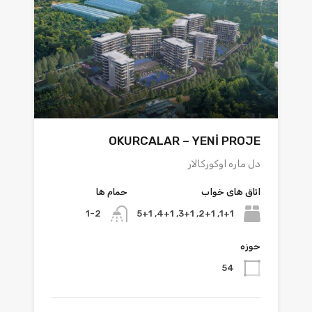
OKURCALAR – YENİ PROJE
دل ماره اوکورکالار
اتاق های خواب
حمام ها
1+1, 2+1, 3+1, 4+1, 5+1
1-2
حوزه
54