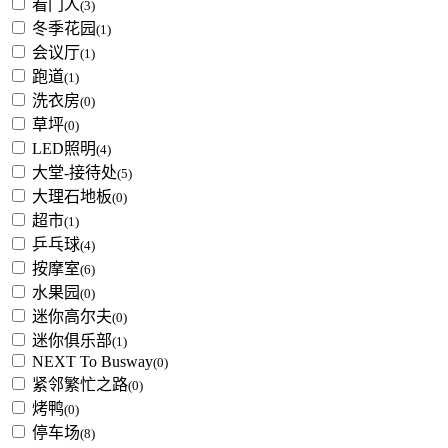
看门人
(3)
冬季花园
(1)
会议厅
(1)
跑道
(1)
洗衣房
(0)
草坪
(0)
LED照明
(4)
大堂-接待处
(5)
大理石地板
(0)
超市
(1)
乒乓球
(4)
按摩室
(6)
水果园
(0)
迷你高尔夫
(0)
迷你俱乐部
(1)
NEXT To Busway
(0)
紧邻繁忙之路
(0)
烤鸭
(0)
停车场
(8)