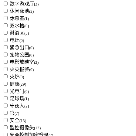
数字游戏厅
(2)
休闲泳池
(2)
休息室
(1)
双水槽
(0)
淋浴区
(5)
电灶
(0)
紧急出口
(0)
宠物公园
(0)
电影放映室
(2)
火灾报警
(0)
火炉
(0)
健康
(29)
光电门
(0)
足球场
(1)
守夜人
(2)
官
(7)
安全
(13)
监控摄像头
(13)
安全控制加密登录
(2)