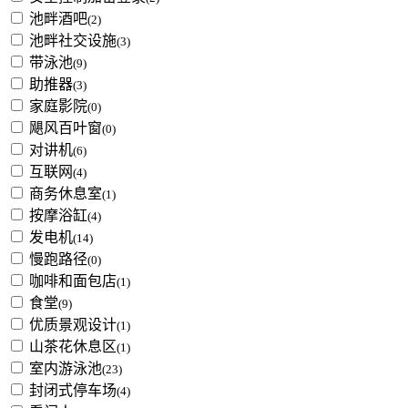
池畔酒吧
(2)
池畔社交设施
(3)
带泳池
(9)
助推器
(3)
家庭影院
(0)
飓风百叶窗
(0)
对讲机
(6)
互联网
(4)
商务休息室
(1)
按摩浴缸
(4)
发电机
(14)
慢跑路径
(0)
咖啡和面包店
(1)
食堂
(9)
优质景观设计
(1)
山茶花休息区
(1)
室内游泳池
(23)
封闭式停车场
(4)