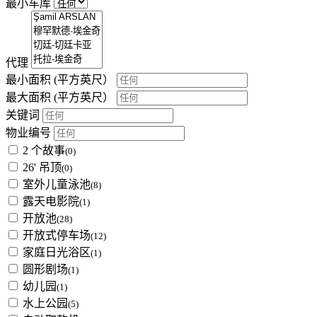
最小车库
代理
最小面积
(平方英尺）
最大面积
(平方英尺）
关键词
物业编号
2 个故事
(0)
26' 吊顶
(0)
室外儿童泳池
(8)
露天电影院
(1)
开放池
(28)
开放式停车场
(12)
家庭日光浴区
(1)
圆形剧场
(1)
幼儿园
(1)
水上公园
(5)