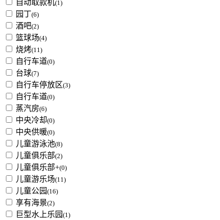
自动取款机
(1)
园丁
(6)
酒吧
(2)
篮球场
(4)
烧烤
(11)
自行车道
(0)
台球
(7)
自行车停放区
(3)
自行车道
(0)
蒸汽房
(6)
中央冷却
(0)
中央供暖
(0)
儿童游泳池
(8)
儿童俱乐部
(2)
儿童俱乐部+
(0)
儿童游乐场
(11)
儿童公园
(16)
享有海景
(2)
巨型水上乐园
(1)