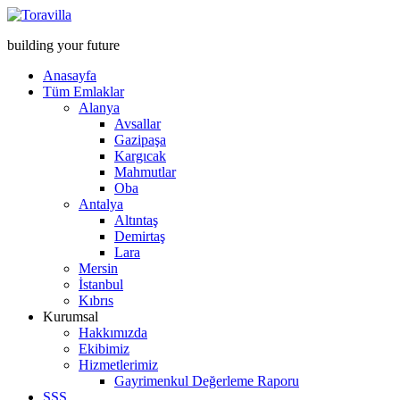
building your future
Anasayfa
Tüm Emlaklar
Alanya
Avsallar
Gazipaşa
Kargıcak
Mahmutlar
Oba
Antalya
Altıntaş
Demirtaş
Lara
Mersin
İstanbul
Kıbrıs
Kurumsal
Hakkımızda
Ekibimiz
Hizmetlerimiz
Gayrimenkul Değerleme Raporu
SSS