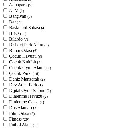
Aquapark
(5)
ATM
(1)
Bahçıvan
(6)
Bar
(2)
Basketbol Sahası
(4)
BBQ
(11)
Bilardo
(7)
Bisiklet Park Alanı
(3)
Buhar Odası
(6)
Çocuk Havuzu
(8)
Çocuk Kulübü
(2)
Çocuk Oyun Alanı
(11)
Çocuk Parkı
(16)
Deniz Manzaralı
(2)
Dev Aqua Park
(1)
Dijital Oyun Salonu
(2)
Dinlenme Havuzu
(2)
Dinlenme Odası
(1)
Duş Alanları
(5)
Film Odası
(2)
Fitness
(29)
Futbol Alanı
(1)