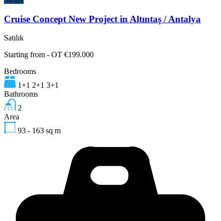
Cruise Concept New Project in Altıntaş / Antalya
Satılık
Starting from - OT €199.000
Bedrooms
1+1 2+1 3+1
Bathrooms
2
Area
93 - 163
sq m