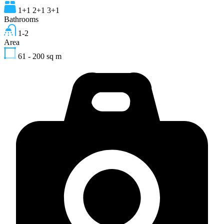
1+1 2+1 3+1
Bathrooms
1-2
Area
61 - 200
sq m