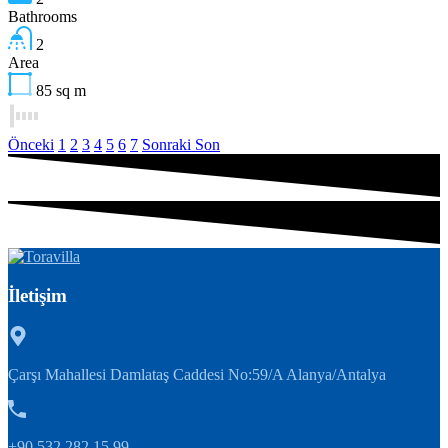
Bathrooms
2
Area
85
sq m
Önceki
1
2
3
4
5
6
7
Sonraki
Son
İletişim
Çarşı Mahallesi Damlataş Caddesi No:59/A Alanya/Antalya
+90 532 282 15 99