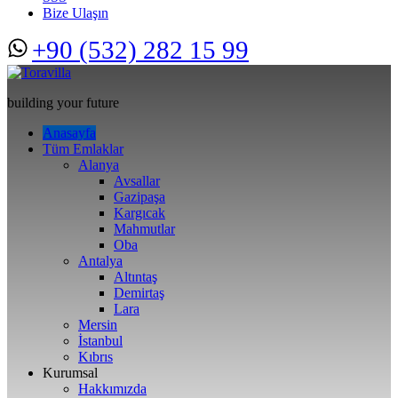
Bize Ulaşın
+90 (532) 282 15 99
building your future
Anasayfa
Tüm Emlaklar
Alanya
Avsallar
Gazipaşa
Kargıcak
Mahmutlar
Oba
Antalya
Altıntaş
Demirtaş
Lara
Mersin
İstanbul
Kıbrıs
Kurumsal
Hakkımızda