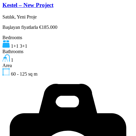
Kestel – New Project
Satılık, Yeni Proje
Başlayan fiyatlarla €185.000
Bedrooms
1+1 3+1
Bathrooms
1
Area
60 - 125
sq m