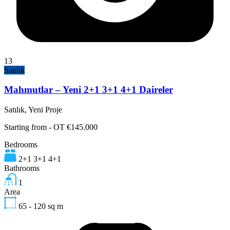
13
Satılık
Mahmutlar – Yeni 2+1 3+1 4+1 Daireler
Satılık, Yeni Proje
Starting from - OT €145.000
Bedrooms
2+1 3+1 4+1
Bathrooms
1
Area
65 - 120
sq m