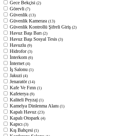
Gece Bekçisi
(2)
Görevli
(7)
Güvenlik
(13)
Güvenlik Kamerası
(13)
Güvenlik Kontrollü Şifreli Giriş
(2)
Havuz Başı Barı
(2)
Havuz Başı Sosyal Tesis
(3)
Havuzlu
(9)
Hidrofor
(3)
İnterkom
(6)
İnternet
(4)
İş Salonu
(1)
Jakuzi
(4)
Jenaratör
(14)
Kafe Ve Fırın
(1)
Kafeterya
(9)
Kaliteli Peyzaj
(1)
Kamelya Dinlenma Alanı
(1)
Kapalı Havuz
(23)
Kapalı Otopark
(4)
Kapıcı
(3)
Kış Bahçesi
(1)