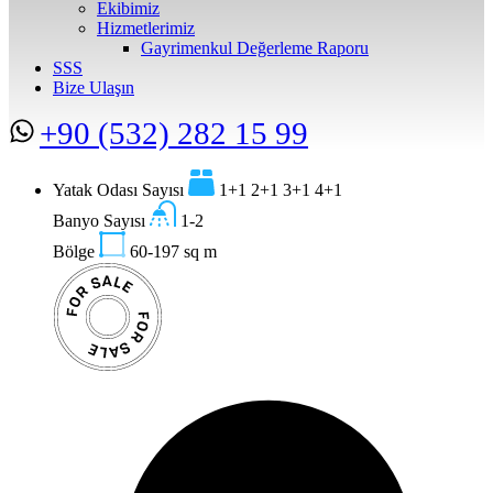
Ekibimiz
Hizmetlerimiz
Gayrimenkul Değerleme Raporu
SSS
Bize Ulaşın
+90 (532) 282 15 99
Yatak Odası Sayısı
1+1 2+1 3+1 4+1
Banyo Sayısı
1-2
Bölge
60-197
sq m