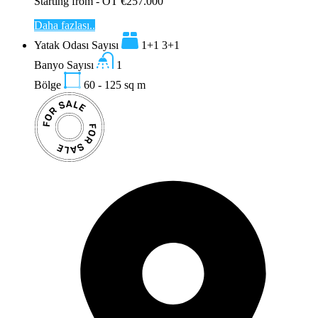
Starting from - OT €257.000
Daha fazlası..
Yatak Odası Sayısı
1+1 3+1
Banyo Sayısı
1
Bölge
60 - 125
sq m