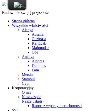
Budowanie swojej przyszłości
Strona główna
Wszystkie właściwości
Alanya
Avsallar
Gazipasa
Kargicak
Mahmutlar
Oba
Antalya
Altintas
Demirtas
Lara
Mersin
Stambuł
Cypr
Korporacyjny
O nas
Nasz zespół
Nasze usługi
Raport z wyceny nieruchomości
SSS