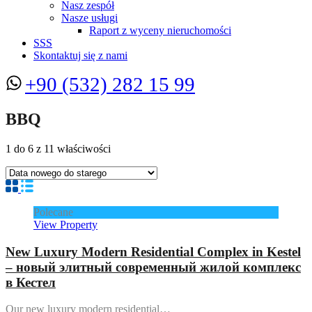
Nasz zespół
Nasze usługi
Raport z wyceny nieruchomości
SSS
Skontaktuj się z nami
+90 (532) 282 15 99
BBQ
1
do
6
z
11
właściwości
Polecane
View Property
New Luxury Modern Residential Complex in Kestel
– новый элитный современный жилой комплекс
в Кестел
Our new luxury modern residential…