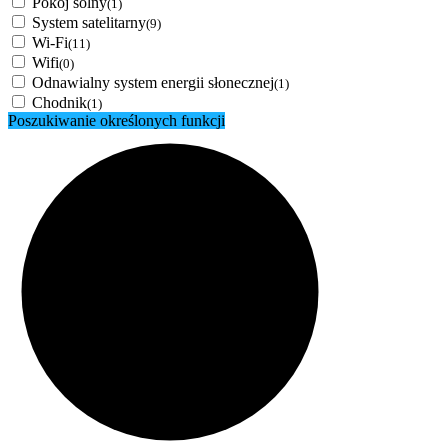
Pokój solny
(1)
System satelitarny
(9)
Wi-Fi
(11)
Wifi
(0)
Odnawialny system energii słonecznej
(1)
Chodnik
(1)
Poszukiwanie określonych funkcji