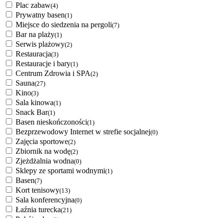
Plac zabaw
(4)
Prywatny basen
(1)
Miejsce do siedzenia na pergoli
(7)
Bar na plaży
(1)
Serwis plażowy
(2)
Restauracja
(3)
Restauracje i bary
(1)
Centrum Zdrowia i SPA
(2)
Sauna
(27)
Kino
(3)
Sala kinowa
(1)
Snack Bar
(1)
Basen nieskończoności
(1)
Bezprzewodowy Internet w strefie socjalnej
(0)
Zajęcia sportowe
(2)
Zbiornik na wodę
(2)
Zjeżdżalnia wodna
(0)
Sklepy ze sportami wodnymi
(1)
Basen
(7)
Kort tenisowy
(13)
Sala konferencyjna
(0)
Łaźnia turecka
(21)