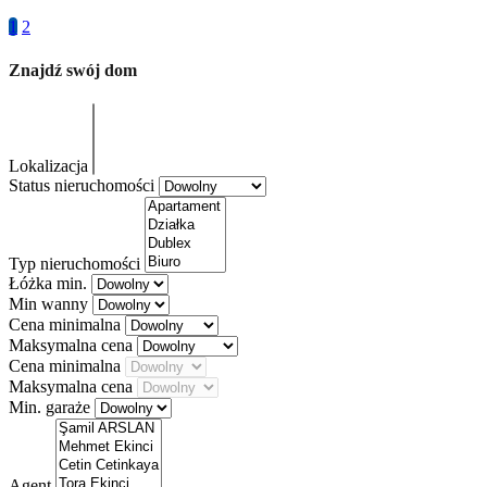
1
2
Znajdź swój dom
Lokalizacja
Status nieruchomości
Typ nieruchomości
Łóżka min.
Min wanny
Cena minimalna
Maksymalna cena
Cena minimalna
Maksymalna cena
Min. garaże
Agent