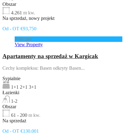
Obszar
4.261
m kw.
Na sprzedaż, nowy projekt
Od - OT €93,750
Polecane
View Property
Apartamenty na sprzedaż w Kargicak
Cechy kompleksu: Basen odkryty Basen...
Sypialnie
1+1 2+1 3+1
Łazienki
1-2
Obszar
61 - 200
m kw.
Na sprzedaż
Od - OT €130.001