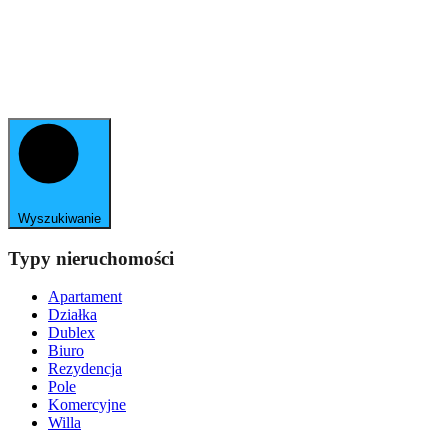
Wyszukiwanie
Typy nieruchomości
Apartament
Działka
Dublex
Biuro
Rezydencja
Pole
Komercyjne
Willa