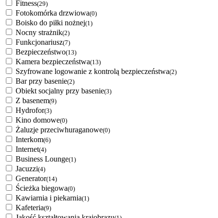
Fitness
(29)
Fotokomórka drzwiowa
(0)
Boisko do piłki nożnej
(1)
Nocny strażnik
(2)
Funkcjonariusz
(7)
Bezpieczeństwo
(13)
Kamera bezpieczeństwa
(13)
Szyfrowane logowanie z kontrolą bezpieczeństwa
(2)
Bar przy basenie
(2)
Obiekt socjalny przy basenie
(3)
Z basenem
(9)
Hydrofor
(3)
Kino domowe
(0)
Żaluzje przeciwhuraganowe
(0)
Interkom
(6)
Internet
(4)
Business Lounge
(1)
Jacuzzi
(4)
Generator
(14)
Ścieżka biegowa
(0)
Kawiarnia i piekarnia
(1)
Kafeteria
(9)
Jakość kształtowania krajobrazu
(1)