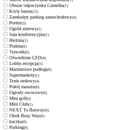
Obszar odpoczynku Camellia
(1)
Kryty basen
(23)
Zamknięty parking samochodowy
(4)
Portier
(3)
Ogród zimowy
(1)
Sala konferencyjna
(1)
Bieżnia
(1)
Pralnia
(0)
Trawnik
(0)
Oświetlenie LED
(4)
Lobby-recepcja
(5)
Marmurowe podłogi
(0)
Supermarkety
(1)
Tenis stołowy
(4)
Pokój masażu
(6)
Ogrody owocowe
(0)
Mini golf
(0)
Mini Club
(1)
NEXT To Busway
(0)
Obok Busy Way
(0)
kaczka
(0)
Parking
(8)