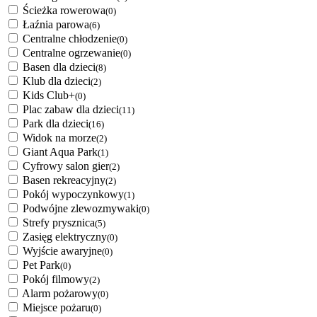
Ścieżka rowerowa
(0)
Łaźnia parowa
(6)
Centralne chłodzenie
(0)
Centralne ogrzewanie
(0)
Basen dla dzieci
(8)
Klub dla dzieci
(2)
Kids Club+
(0)
Plac zabaw dla dzieci
(11)
Park dla dzieci
(16)
Widok na morze
(2)
Giant Aqua Park
(1)
Cyfrowy salon gier
(2)
Basen rekreacyjny
(2)
Pokój wypoczynkowy
(1)
Podwójne zlewozmywaki
(0)
Strefy prysznica
(5)
Zasięg elektryczny
(0)
Wyjście awaryjne
(0)
Pet Park
(0)
Pokój filmowy
(2)
Alarm pożarowy
(0)
Miejsce pożaru
(0)