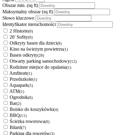
Obszar min.
(sq ft)
Maksymalny obszar
(sq ft)
Słowo kluczowe
Identyfikator nieruchomości
2 Historie
(0)
26' Sufity
(0)
Odkryty basen dla dzieci
(8)
Kino na świeżym powietrzu
(1)
Basen odkryty
(28)
Otwarty parking samochodowy
(12)
Rodzinne miejsce do opalania
(1)
Amfiteatr
(1)
Przedszkole
(1)
Aquapark
(5)
ATM
(1)
Ogrodnik
(6)
Bar
(2)
Boisko do koszykówki
(4)
BBQ
(11)
Ścieżka rowerowa
(0)
Bilard
(7)
Parking dla rowerów
(3)