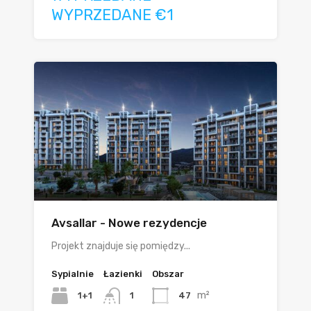
WYPRZEDANE €1
Avsallar - Nowe rezydencje
Projekt znajduje się pomiędzy...
Sypialnie
Łazienki
Obszar
m²
1+1
47
1