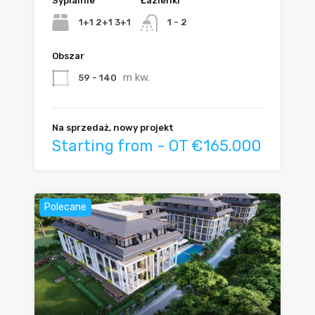
Sypialnie
Łazienki
1+1 2+1 3+1
1 - 2
Obszar
m kw.
59 - 140
Na sprzedaż, nowy projekt
Starting from - OT €165.000
Polecane