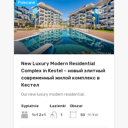
Polecane
New Luxury Modern Residential
Complex in Kestel – новый элитный
современный жилой комплекс в
Кестел
Our new luxury modern residential…
Sypialnie
Łazienki
Obszar
m kw.
1+1 2+1
50
1