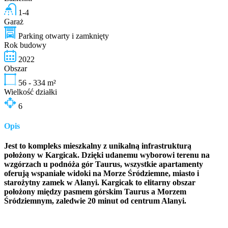
1-4
Garaż
Parking otwarty i zamknięty
Rok budowy
2022
Obszar
56 - 334
m²
Wielkość działki
6
Opis
Jest to kompleks mieszkalny z unikalną infrastrukturą
położony w Kargicak. Dzięki udanemu wyborowi terenu na
wzgórzach u podnóża gór Taurus, wszystkie apartamenty
oferują wspaniałe widoki na Morze Śródziemne, miasto i
starożytny zamek w Alanyi. Kargicak to elitarny obszar
położony między pasmem górskim Taurus a Morzem
Śródziemnym, zaledwie 20 minut od centrum Alanyi.