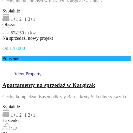
Cechy nieruchomości w obszarze Kargicak: - sauna -...
Sypialnie
1+1 2+1 3+1
Obszar
57-150
m kw.
Na sprzedaż, nowy projekt
Od 170 000
Polecane
View Property
Apartamenty na sprzedaż w Kargicak
Cechy kompleksu: Basen odkryty Basen kryty Sala fitness Łaźnia...
Sypialnie
1+1 2+1 3+1
Łazienki
1-2