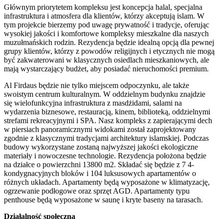
Głównym priorytetem kompleksu jest koncepcja halal, specjalna
infrastruktura i atmosfera dla klientów, którzy akceptują islam. W
tym projekcie bierzemy pod uwagę prywatność i tradycje, oferując
wysokiej jakości i komfortowe kompleksy mieszkalne dla naszych
muzułmańskich rodzin. Rezydencja będzie idealną opcją dla pewnej
grupy klientów, którzy z powodów religijnych i etycznych nie mogą
być zakwaterowani w klasycznych osiedlach mieszkaniowych, ale
mają wystarczający budżet, aby posiadać nieruchomości premium.
Al Firdaus będzie nie tylko miejscem odpoczynku, ale także
swoistym centrum kulturalnym. W oddzielnym budynku znajdzie
się wielofunkcyjna infrastruktura z masdżidami, salami na
wydarzenia biznesowe, restauracją, kinem, biblioteką, oddzielnymi
strefami rekreacyjnymi i SPA. Nasz kompleks z zapierającymi dech
w piersiach panoramicznymi widokami został zaprojektowany
zgodnie z klasycznymi tradycjami architektury islamskiej. Podczas
budowy wykorzystane zostaną najwyższej jakości ekologiczne
materiały i nowoczesne technologie. Rezydencja położona będzie
na działce o powierzchni 13800 m2. Składać się będzie z 7 4-
kondygnacyjnych bloków i 104 luksusowych apartamentów o
różnych układach. Apartamenty będą wyposażone w klimatyzację,
ogrzewanie podłogowe oraz sprzęt AGD. Apartamenty typu
penthouse będą wyposażone w saunę i kryte baseny na tarasach.
Działalność społeczna