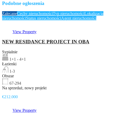
Podobne ogłoszenia
Zalecane
Cechy nieruchomości
Typ nieruchomości
Lokalizacja
nieruchomości
Status nieruchomości
Agent nieruchomości
View Property
NEW RESIDANCE PROJECT IN OBA
Sypialnie
1+1 - 4+1
Łazienki
1-3
Obszar
67-294
Na sprzedaż, nowy projekt
€212.000
View Property