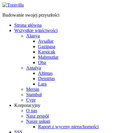
Budowanie swojej przyszłości
Strona główna
Wszystkie właściwości
Alanya
Avsallar
Gazipasa
Kargicak
Mahmutlar
Oba
Antalya
Altintas
Demirtas
Lara
Mersin
Stambuł
Cypr
Korporacyjny
O nas
Nasz zespół
Nasze usługi
Raport z wyceny nieruchomości
SSS