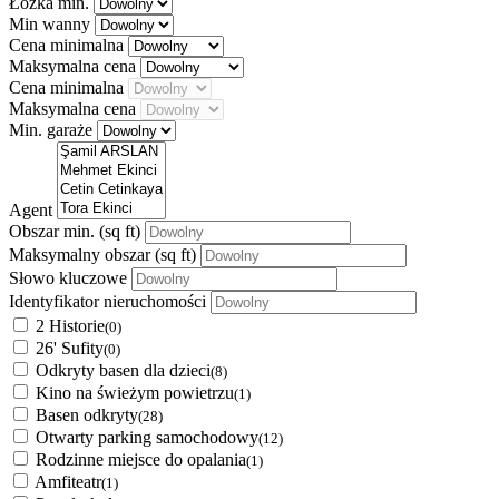
Łóżka min.
Min wanny
Cena minimalna
Maksymalna cena
Cena minimalna
Maksymalna cena
Min. garaże
Agent
Obszar min.
(sq ft)
Maksymalny obszar
(sq ft)
Słowo kluczowe
Identyfikator nieruchomości
2 Historie
(0)
26' Sufity
(0)
Odkryty basen dla dzieci
(8)
Kino na świeżym powietrzu
(1)
Basen odkryty
(28)
Otwarty parking samochodowy
(12)
Rodzinne miejsce do opalania
(1)
Amfiteatr
(1)