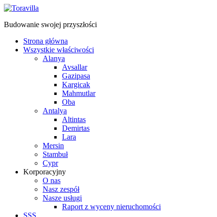
Budowanie swojej przyszłości
Strona główna
Wszystkie właściwości
Alanya
Avsallar
Gazipasa
Kargicak
Mahmutlar
Oba
Antalya
Altintas
Demirtas
Lara
Mersin
Stambuł
Cypr
Korporacyjny
O nas
Nasz zespół
Nasze usługi
Raport z wyceny nieruchomości
SSS