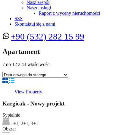
Nasz zespół
Nasze usługi
Raport z wyceny nieruchomości
SSS
Skontaktuj się z nami
+90 (532) 282 15 99
Apartament
7
do
12
z
43
właściwości
View Property
Kargicak - Nowy projekt
Sypialnie
1+1, 2+1, 3+1
Obszar