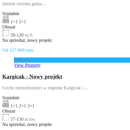
Istnieje szeroka gama...
Sypialnie
1+1 2+1
Obszar
50-120
sq ft
Na sprzedaż, nowy projekt
Od 127 000 euro
Polecane
View Property
Kargicak - Nowy projekt
Cechy nieruchomości w regionie Kargicak: -...
Sypialnie
1+1 2+1 3+1
Obszar
57-150
m kw.
Na sprzedaż, nowy projekt