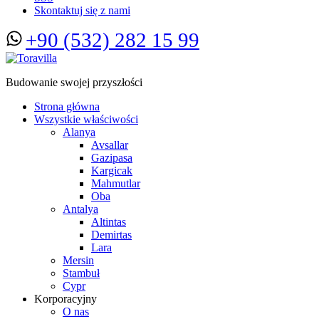
Skontaktuj się z nami
+90 (532) 282 15 99
Budowanie swojej przyszłości
Strona główna
Wszystkie właściwości
Alanya
Avsallar
Gazipasa
Kargicak
Mahmutlar
Oba
Antalya
Altintas
Demirtas
Lara
Mersin
Stambuł
Cypr
Korporacyjny
O nas