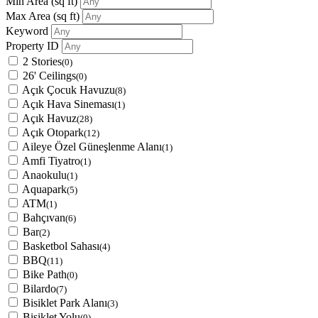
Min Area
(sq ft)
Max Area
(sq ft)
Keyword
Property ID
2 Stories
(0)
26' Ceilings
(0)
Açık Çocuk Havuzu
(8)
Açık Hava Sineması
(1)
Açık Havuz
(28)
Açık Otopark
(12)
Aileye Özel Güneşlenme Alanı
(1)
Amfi Tiyatro
(1)
Anaokulu
(1)
Aquapark
(5)
ATM
(1)
Bahçıvan
(6)
Bar
(2)
Basketbol Sahası
(4)
BBQ
(11)
Bike Path
(0)
Bilardo
(7)
Bisiklet Park Alanı
(3)
Bisiklet Yolu
(0)