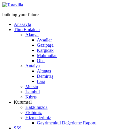
building your future
Anasayfa
Tüm Emlaklar
Alanya
Avsallar
Gazipaşa
Kargıcak
Mahmutlar
Oba
Antalya
Altıntaş
Demirtaş
Lara
Mersin
İstanbul
Kıbrıs
Kurumsal
Hakkımızda
Ekibimiz
Hizmetlerimiz
Gayrimenkul Değerleme Raporu
SSS