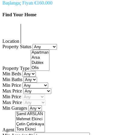
Başlangıç Fiyatı €160.000
Find Your Home
Location
Property Status
Property Type
Min Beds
Min Baths
Min Price
Max Price
Min Price
Max Price
Min Garages
Agent