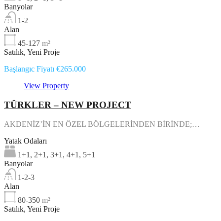
Banyolar
1-2
Alan
45-127
m²
Satılık, Yeni Proje
Başlangıc Fiyatı €265.000
View Property
TÜRKLER – NEW PROJECT
AKDENİZ’İN EN ÖZEL BÖLGELERİNDEN BİRİNDE;…
Yatak Odaları
1+1, 2+1, 3+1, 4+1, 5+1
Banyolar
1-2-3
Alan
80-350
m²
Satılık, Yeni Proje