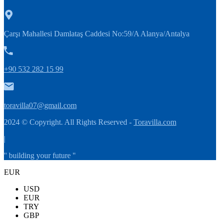
Çarşı Mahallesi Damlataş Caddesi No:59/A Alanya/Antalya
+90 532 282 15 99
toravilla07@gmail.com
2024 © Copyright. All Rights Reserved -
Toravilla.com
|
'' building your future ''
EUR
USD
EUR
TRY
GBP