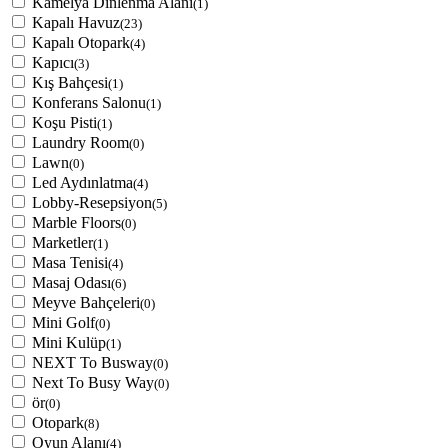
Kamelya Dinlenma Alanı
(1)
Kapalı Havuz
(23)
Kapalı Otopark
(4)
Kapıcı
(3)
Kış Bahçesi
(1)
Konferans Salonu
(1)
Koşu Pisti
(1)
Laundry Room
(0)
Lawn
(0)
Led Aydınlatma
(4)
Lobby-Resepsiyon
(5)
Marble Floors
(0)
Marketler
(1)
Masa Tenisi
(4)
Masaj Odası
(6)
Meyve Bahçeleri
(0)
Mini Golf
(0)
Mini Kulüp
(1)
NEXT To Busway
(0)
Next To Busy Way
(0)
ör
(0)
Otopark
(8)
Oyun Alanı
(4)