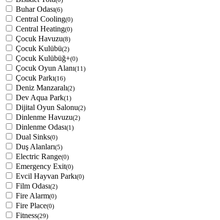
Buhar Odası
(6)
Central Cooling
(0)
Central Heating
(0)
Çocuk Havuzu
(8)
Çocuk Kulübü
(2)
Çocuk Kulübüğ+
(0)
Çocuk Oyun Alanı
(11)
Çocuk Parkı
(16)
Deniz Manzaralı
(2)
Dev Aqua Park
(1)
Dijital Oyun Salonu
(2)
Dinlenme Havuzu
(2)
Dinlenme Odası
(1)
Dual Sinks
(0)
Duş Alanları
(5)
Electric Range
(0)
Emergency Exit
(0)
Evcil Hayvan Parkı
(0)
Film Odası
(2)
Fire Alarm
(0)
Fire Place
(0)
Fitness
(29)