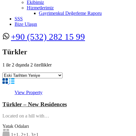
Ekibimiz
Hizmetlerimiz
Gayrimenkul Değerleme Raporu
SSS
Bize Ulaşın
+90 (532) 282 15 99
Türkler
1
ile
2
dışında
2
özellikler
View Property
Türkler – New Residences
Located on a hill with…
Yatak Odaları
1+1, 2+1, 3+1