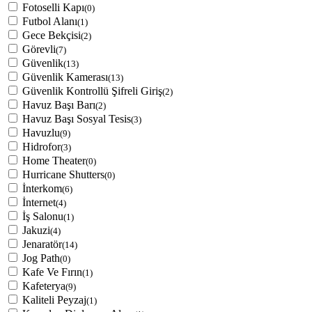
Fotoselli Kapı
(0)
Futbol Alanı
(1)
Gece Bekçisi
(2)
Görevli
(7)
Güvenlik
(13)
Güvenlik Kamerası
(13)
Güvenlik Kontrollü Şifreli Giriş
(2)
Havuz Başı Barı
(2)
Havuz Başı Sosyal Tesis
(3)
Havuzlu
(9)
Hidrofor
(3)
Home Theater
(0)
Hurricane Shutters
(0)
İnterkom
(6)
İnternet
(4)
İş Salonu
(1)
Jakuzi
(4)
Jenaratör
(14)
Jog Path
(0)
Kafe Ve Fırın
(1)
Kafeterya
(9)
Kaliteli Peyzaj
(1)