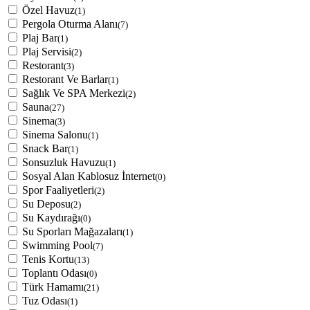
Özel Havuz
(1)
Pergola Oturma Alanı
(7)
Plaj Bar
(1)
Plaj Servisi
(2)
Restorant
(3)
Restorant Ve Barlar
(1)
Sağlık Ve SPA Merkezi
(2)
Sauna
(27)
Sinema
(3)
Sinema Salonu
(1)
Snack Bar
(1)
Sonsuzluk Havuzu
(1)
Sosyal Alan Kablosuz İnternet
(0)
Spor Faaliyetleri
(2)
Su Deposu
(2)
Su Kaydırağı
(0)
Su Sporları Mağazaları
(1)
Swimming Pool
(7)
Tenis Kortu
(13)
Toplantı Odası
(0)
Türk Hamamı
(21)
Tuz Odası
(1)