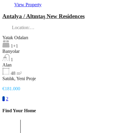
View Property
Antalya / Altıntaş New Residences
Location:…
Yatak Odaları
1+1
Banyolar
1
Alan
48
m²
Satılık, Yeni Proje
€181.000
1
2
Find Your Home