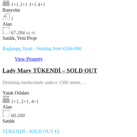
1+1 2+1 3+1 4+1
Banyolar
1
Alan
67-284
sq m
Satılık, Yeni Proje
Başlangıç fiyatı - Starting from €266.000
View Property
Lady Mary TÜKENDİ – SOLD OUT
Demirtaş merkezinde sadece 1500 metre,…
Yatak Odaları
1+1, 2+1, 4+1
Alan
60-200
Satılık
TÜKENDİ - SOLD OUT €1