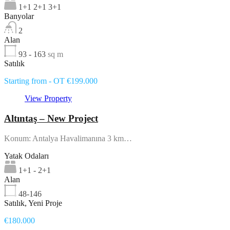
1+1 2+1 3+1
Banyolar
2
Alan
93 - 163
sq m
Satılık
Starting from - OT €199.000
View Property
Altıntaş – New Project
Konum: Antalya Havalimanına 3 km…
Yatak Odaları
1+1 - 2+1
Alan
48-146
Satılık, Yeni Proje
€180.000