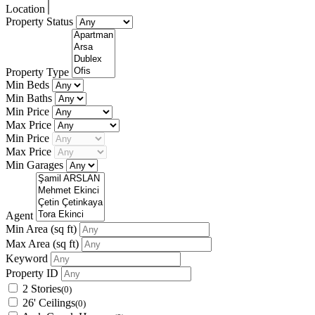
Location
Property Status
Property Type
Min Beds
Min Baths
Min Price
Max Price
Min Price
Max Price
Min Garages
Agent
Min Area
(sq ft)
Max Area
(sq ft)
Keyword
Property ID
2 Stories
(0)
26' Ceilings
(0)