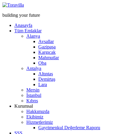
building your future
Anasayfa
Tüm Emlaklar
Alanya
Avsallar
Gazipaşa
Kargıcak
Mahmutlar
Oba
Antalya
Altıntaş
Demirtaş
Lara
Mersin
İstanbul
Kıbrıs
Kurumsal
Hakkımızda
Ekibimiz
Hizmetlerimiz
Gayrimenkul Değerleme Raporu
SSS