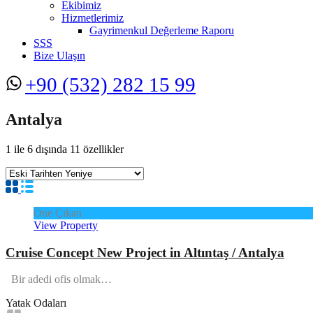
Ekibimiz
Hizmetlerimiz
Gayrimenkul Değerleme Raporu
SSS
Bize Ulaşın
+90 (532) 282 15 99
Antalya
1
ile
6
dışında
11
özellikler
Öne Çıkan
View Property
Cruise Concept New Project in Altıntaş / Antalya
Bir adedi ofis olmak…
Yatak Odaları