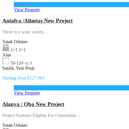
Öne Çıkan
View Property
Antalya /Altıntaş New Project
There is a wide variety…
Yatak Odaları
1+1 2+1
Alan
50-120
sq ft
Satılık, Yeni Proje
Starting from €127.001
Öne Çıkan
View Property
Alanya / Oba New Project
Project Features Eligible For Citizenship…
Yatak Odaları