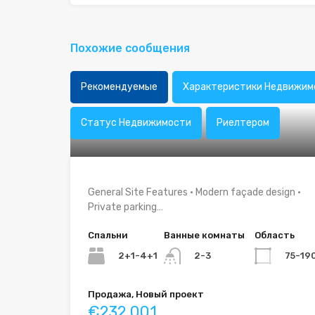
Похожие сообщения
Рекомендуемые
Характеристики Недвижим
Статус Недвижимости
Риелтером
General Site Features • Modern façade design •
Private parking…
Спальни
Ванные комнаты
Область
2+1-4+1
75-19
2-3
Продажа, Новый проект
€232.001