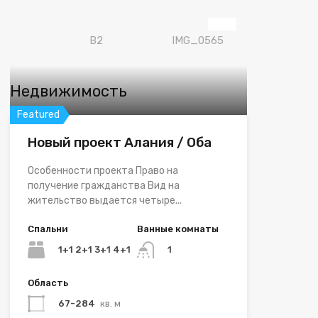
Недвижимость
Featured
Новый проект Алания / Оба
Особенности проекта Право на
получение гражданства Вид на
жительство выдается четыре...
Спальни
Ванные комнаты
1+1 2+1 3+1 4+1
1
Область
67-284
кв. м