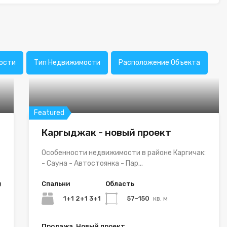
ости
Тип Недвижимости
Расположение Объекта
Featured
Каргыджак - новый проект
Особенности недвижимости в районе Каргичак:
- Сауна - Автостоянка - Пар...
Спальни
Область
0
1+1 2+1 3+1
57-150
кв. м
Продажа, Новый проект