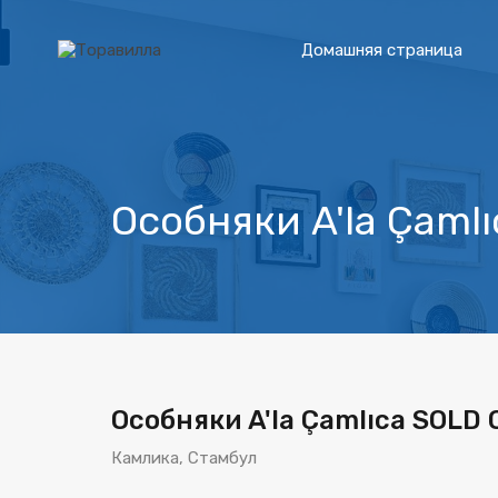
Домашняя страница
Особняки A'la Çaml
Особняки A'la Çamlıca SOLD 
Камлика, Стамбул