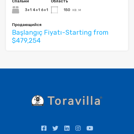
Спальни
Область
3+1 4+1 6+1
150
кв. м
Продающийся
Başlangıç Fiyatı-Starting from
$479,254