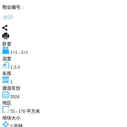
物业编号 :
0123
卧室
1+1 - 2+1
浴室
1-2-3
车库
1
建造年份
2024
地区
55 - 170
平方米
地块大小
5
凯特