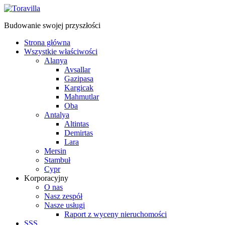
Budowanie swojej przyszłości
Strona główna
Wszystkie właściwości
Alanya
Avsallar
Gazipasa
Kargicak
Mahmutlar
Oba
Antalya
Altintas
Demirtas
Lara
Mersin
Stambuł
Cypr
Korporacyjny
O nas
Nasz zespół
Nasze usługi
Raport z wyceny nieruchomości
SSS