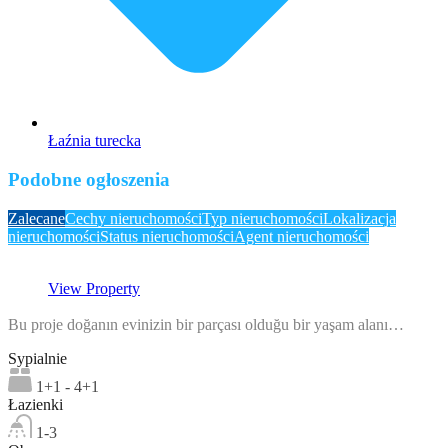
Łaźnia turecka
Podobne ogłoszenia
Zalecane
Cechy nieruchomości
Typ nieruchomości
Lokalizacja
nieruchomości
Status nieruchomości
Agent nieruchomości
View Property
Bu proje doğanın evinizin bir parçası olduğu bir yaşam alanı…
Sypialnie
1+1 - 4+1
Łazienki
1-3