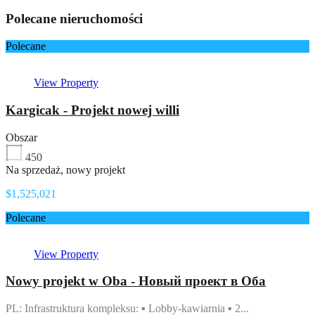
Polecane nieruchomości
Polecane
View Property
Kargicak - Projekt nowej willi
Obszar
450
Na sprzedaż, nowy projekt
$1,525,021
Polecane
View Property
Nowy projekt w Oba - Новый проект в Оба
PL: Infrastruktura kompleksu: ▪ Lobby-kawiarnia ▪ 2...