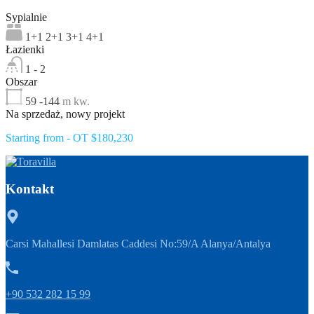
Sypialnie
1+1 2+1 3+1 4+1
Łazienki
1 - 2
Obszar
59 -144
m kw.
Na sprzedaż, nowy projekt
Starting from - OT $180,230
Kontakt
Carsi Mahallesi Damlatas Caddesi No:59/A Alanya/Antalya
+90 532 282 15 99