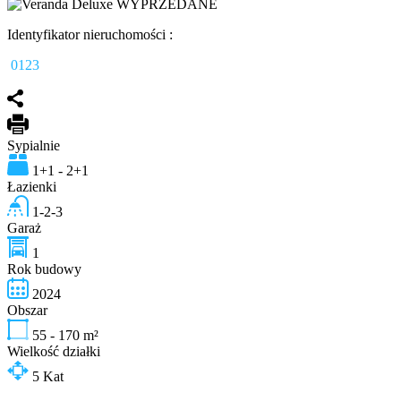
Identyfikator nieruchomości :
0123
Sypialnie
1+1 - 2+1
Łazienki
1-2-3
Garaż
1
Rok budowy
2024
Obszar
55 - 170
m²
Wielkość działki
5
Kat