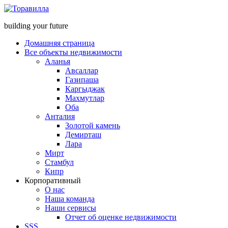
building your future
Домашняя страница
Все объекты недвижимости
Аланья
Авсаллар
Газипаша
Каргыджак
Махмутлар
Оба
Анталия
Золотой камень
Демирташ
Лара
Мирт
Стамбул
Кипр
Корпоративный
О нас
Наша команда
Наши сервисы
Отчет об оценке недвижимости
SSS