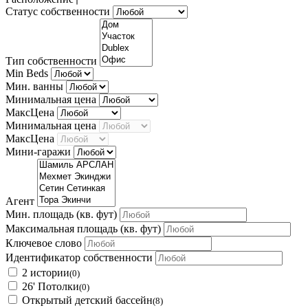
Статус собственности
Тип собственности
Min Beds
Мин. ванны
Минимальная цена
МаксЦена
Минимальная цена
МаксЦена
Мини-гаражи
Агент
Мин. площадь
(кв. фут)
Максимальная площадь
(кв. фут)
Ключевое слово
Идентификатор собственности
2 истории
(0)
26' Потолки
(0)
Открытый детский бассейн
(8)