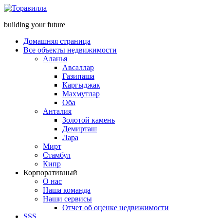
building your future
Домашняя страница
Все объекты недвижимости
Аланья
Авсаллар
Газипаша
Каргыджак
Махмутлар
Оба
Анталия
Золотой камень
Демирташ
Лара
Мирт
Стамбул
Кипр
Корпоративный
О нас
Наша команда
Наши сервисы
Отчет об оценке недвижимости
SSS