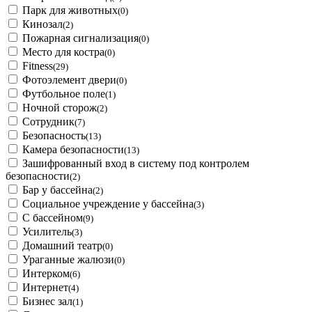
Парк для животных
(0)
Кинозал
(2)
Пожарная сигнализация
(0)
Место для костра
(0)
Fitness
(29)
Фотоэлемент двери
(0)
Футбольное поле
(1)
Ночной сторож
(2)
Сотрудник
(7)
Безопасность
(13)
Камера безопасности
(13)
Зашифрованный вход в систему под контролем
безопасности
(2)
Бар у бассейна
(2)
Социальное учреждение у бассейна
(3)
С бассейном
(9)
Усилитель
(3)
Домашний театр
(0)
Ураганные жалюзи
(0)
Интерком
(6)
Интернет
(4)
Бизнес зал
(1)