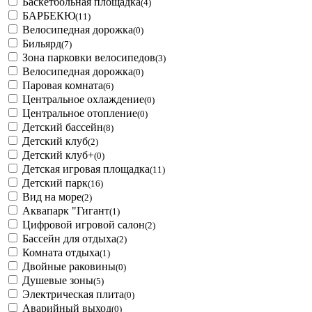
Баскетбольная площадка
(4)
БАРБЕКЮ
(11)
Велосипедная дорожка
(0)
Бильярд
(7)
Зона парковки велосипедов
(3)
Велосипедная дорожка
(0)
Паровая комната
(6)
Центральное охлаждение
(0)
Центральное отопление
(0)
Детский бассейн
(8)
Детский клуб
(2)
Детский клуб+
(0)
Детская игровая площадка
(11)
Детский парк
(16)
Вид на море
(2)
Аквапарк "Гигант
(1)
Цифровой игровой салон
(2)
Бассейн для отдыха
(2)
Комната отдыха
(1)
Двойные раковины
(0)
Душевые зоны
(5)
Электрическая плита
(0)
Аварийный выход
(0)