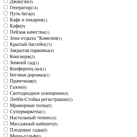
Джакузи
(4)
Генератор
(14)
Путь бега
(0)
Кафе и пекарня
(1)
Кафе
(9)
Пейзаж качества
(1)
Зона отдыха "Камелия
(1)
Крытый бассейн
(23)
Закрытая парковка
(4)
Консьерж
(3)
Зимний сад
(1)
Конференц-зал
(1)
Беговая дорожка
(1)
Прачечная
(0)
Газон
(0)
Светодиодное освещение
(4)
Лобби-Стойка регистрации
(5)
Мраморные полы
(0)
Супермаркеты
(1)
Настольный теннис
(4)
Массажный кабинет
(6)
Плодовые сады
(0)
Мини-гольф
(0)