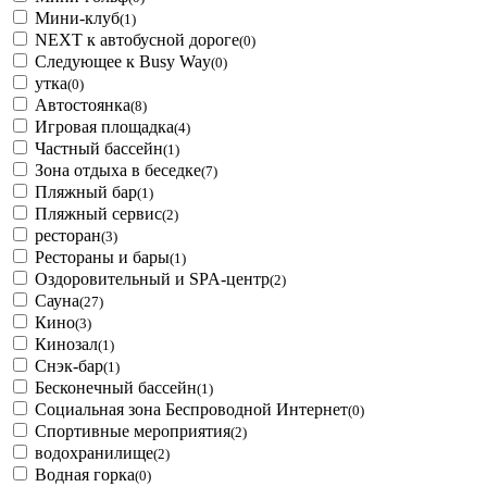
Мини-клуб
(1)
NEXT к автобусной дороге
(0)
Следующее к Busy Way
(0)
утка
(0)
Автостоянка
(8)
Игровая площадка
(4)
Частный бассейн
(1)
Зона отдыха в беседке
(7)
Пляжный бар
(1)
Пляжный сервис
(2)
ресторан
(3)
Рестораны и бары
(1)
Оздоровительный и SPA-центр
(2)
Сауна
(27)
Кино
(3)
Кинозал
(1)
Снэк-бар
(1)
Бесконечный бассейн
(1)
Социальная зона Беспроводной Интернет
(0)
Спортивные мероприятия
(2)
водохранилище
(2)
Водная горка
(0)