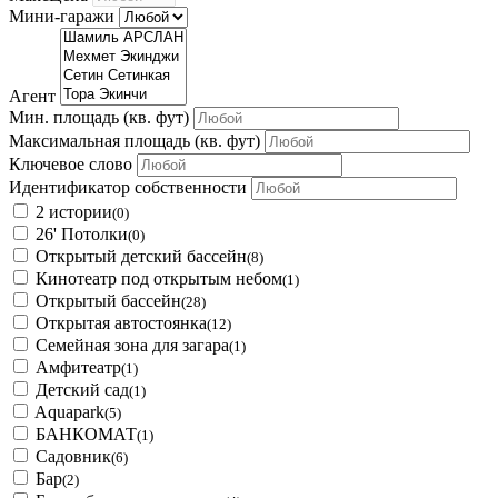
Мини-гаражи
Агент
Мин. площадь
(кв. фут)
Максимальная площадь
(кв. фут)
Ключевое слово
Идентификатор собственности
2 истории
(0)
26' Потолки
(0)
Открытый детский бассейн
(8)
Кинотеатр под открытым небом
(1)
Открытый бассейн
(28)
Открытая автостоянка
(12)
Семейная зона для загара
(1)
Амфитеатр
(1)
Детский сад
(1)
Aquapark
(5)
БАНКОМАТ
(1)
Садовник
(6)
Бар
(2)