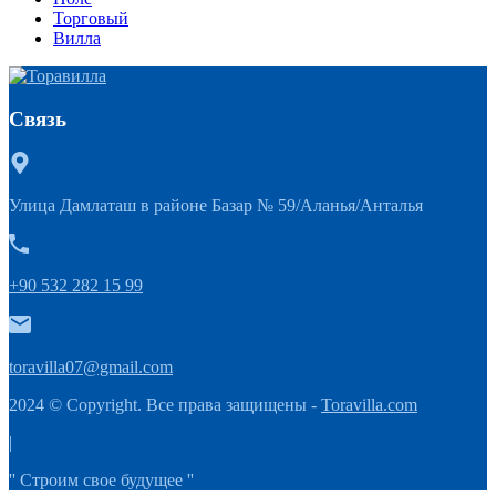
Торговый
Вилла
Связь
Улица Дамлаташ в районе Базар № 59/Аланья/Анталья
+90 532 282 15 99
toravilla07@gmail.com
2024 © Copyright. Все права защищены -
Toravilla.com
|
'' Строим свое будущее ''