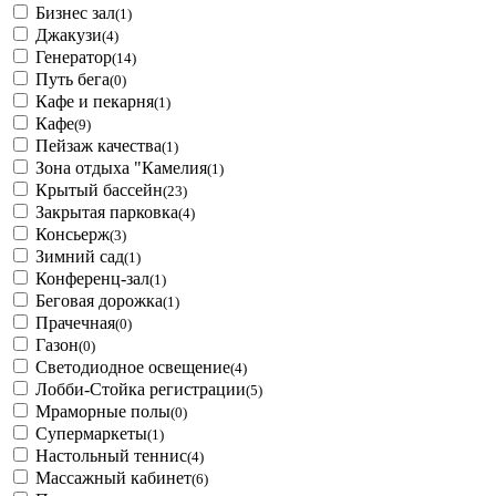
Бизнес зал
(1)
Джакузи
(4)
Генератор
(14)
Путь бега
(0)
Кафе и пекарня
(1)
Кафе
(9)
Пейзаж качества
(1)
Зона отдыха "Камелия
(1)
Крытый бассейн
(23)
Закрытая парковка
(4)
Консьерж
(3)
Зимний сад
(1)
Конференц-зал
(1)
Беговая дорожка
(1)
Прачечная
(0)
Газон
(0)
Светодиодное освещение
(4)
Лобби-Стойка регистрации
(5)
Мраморные полы
(0)
Супермаркеты
(1)
Настольный теннис
(4)
Массажный кабинет
(6)