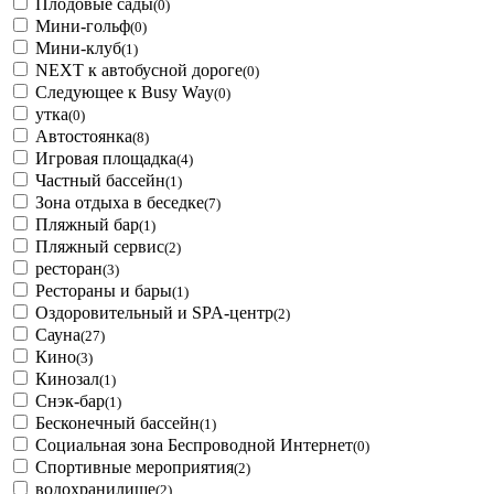
Плодовые сады
(0)
Мини-гольф
(0)
Мини-клуб
(1)
NEXT к автобусной дороге
(0)
Следующее к Busy Way
(0)
утка
(0)
Автостоянка
(8)
Игровая площадка
(4)
Частный бассейн
(1)
Зона отдыха в беседке
(7)
Пляжный бар
(1)
Пляжный сервис
(2)
ресторан
(3)
Рестораны и бары
(1)
Оздоровительный и SPA-центр
(2)
Сауна
(27)
Кино
(3)
Кинозал
(1)
Снэк-бар
(1)
Бесконечный бассейн
(1)
Социальная зона Беспроводной Интернет
(0)
Спортивные мероприятия
(2)
водохранилище
(2)