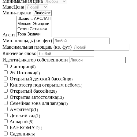
Минимальная цена
МаксЦена
Мини-гаражи
Агент
Мин. площадь
(кв. фут)
Максимальная площадь
(кв. фут)
Ключевое слово
Идентификатор собственности
2 истории
(0)
26' Потолки
(0)
Открытый детский бассейн
(8)
Кинотеатр под открытым небом
(1)
Открытый бассейн
(28)
Открытая автостоянка
(12)
Семейная зона для загара
(1)
Амфитеатр
(1)
Детский сад
(1)
Aquapark
(5)
БАНКОМАТ
(1)
Садовник
(6)