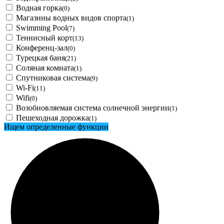
Водная горка
(0)
Магазины водных видов спорта
(1)
Swimming Pool
(7)
Теннисный корт
(13)
Конференц-зал
(0)
Турецкая баня
(21)
Соляная комната
(1)
Спутниковая система
(9)
Wi-Fi
(11)
Wifi
(0)
Возобновляемая система солнечной энергии
(1)
Пешеходная дорожка
(1)
Ищем определенные функции