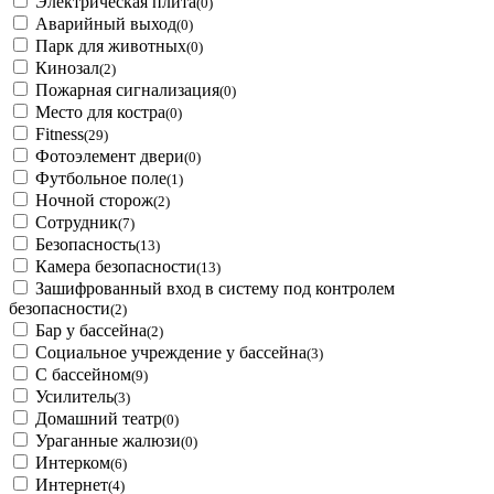
Электрическая плита
(0)
Аварийный выход
(0)
Парк для животных
(0)
Кинозал
(2)
Пожарная сигнализация
(0)
Место для костра
(0)
Fitness
(29)
Фотоэлемент двери
(0)
Футбольное поле
(1)
Ночной сторож
(2)
Сотрудник
(7)
Безопасность
(13)
Камера безопасности
(13)
Зашифрованный вход в систему под контролем
безопасности
(2)
Бар у бассейна
(2)
Социальное учреждение у бассейна
(3)
С бассейном
(9)
Усилитель
(3)
Домашний театр
(0)
Ураганные жалюзи
(0)
Интерком
(6)
Интернет
(4)