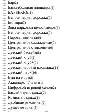
Бар
(2)
Баскетбольная площадка
(4)
БАРБЕКЮ
(11)
Велосипедная дорожка
(0)
Бильярд
(7)
Зона парковки велосипедов
(3)
Велосипедная дорожка
(0)
Паровая комната
(6)
Центральное охлаждение
(0)
Центральное отопление
(0)
Детский бассейн
(8)
Детский клуб
(2)
Детский клуб+
(0)
Детская игровая площадка
(11)
Детский парк
(16)
Вид на море
(2)
Аквапарк "Гигант
(1)
Цифровой игровой салон
(2)
Бассейн для отдыха
(2)
Комната отдыха
(1)
Двойные раковины
(0)
Душевые зоны
(5)