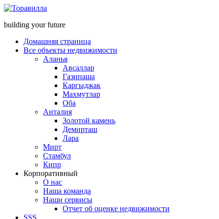
building your future
Домашняя страница
Все объекты недвижимости
Аланья
Авсаллар
Газипаша
Каргыджак
Махмутлар
Оба
Анталия
Золотой камень
Демирташ
Лара
Мирт
Стамбул
Кипр
Корпоративный
О нас
Наша команда
Наши сервисы
Отчет об оценке недвижимости
SSS