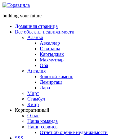
building your future
Домашняя страница
Все объекты недвижимости
Аланья
Авсаллар
Газипаша
Каргыджак
Махмутлар
Оба
Анталия
Золотой камень
Демирташ
Лара
Мирт
Стамбул
Кипр
Корпоративный
О нас
Наша команда
Наши сервисы
Отчет об оценке недвижимости
SSS