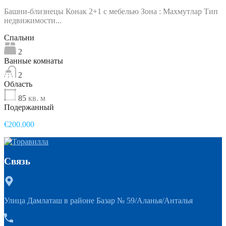
Башни-близнецы Конак 2+1 с мебелью Зона : Махмутлар Тип
недвижимости...
Спальни
2
Ванные комнаты
2
Область
85
кв. м
Подержанный
€200.000
Связь
Улица Дамлаташ в районе Базар № 59/Аланья/Анталья