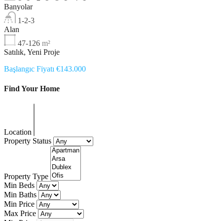
Banyolar
1-2-3
Alan
47-126
m²
Satılık, Yeni Proje
Başlangıc Fiyatı €143.000
Find Your Home
Location
Property Status
Property Type
Min Beds
Min Baths
Min Price
Max Price