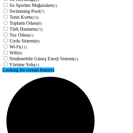
Su Sporları Mağazaları
(1)
Swimming Pool
(7)
Tenis Kortu
(13)
Toplantı Odası
(0)
Türk Hamamı
(21)
Tuz Odası
(1)
Uydu Sistemi
(9)
Wi-Fi
(11)
Wifi
(0)
Yenilenebilir Güneş Enerji Sistemi
(1)
Yürüme Yolu
(1)
Looking for certain features