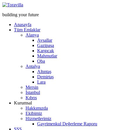
building your future
Anasayfa
Tüm Emlaklar
Alanya
Avsallar
Gazipaşa
Kargıcak
Mahmutlar
Oba
Antalya
Altıntaş
Demirtaş
Lara
Mersin
İstanbul
Kıbrıs
Kurumsal
Hakkımızda
Ekibimiz
Hizmetlerimiz
Gayrimenkul Değerleme Raporu
SSS