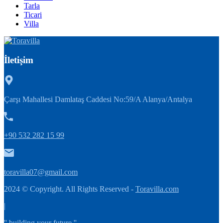
Tarla
Ticari
Villa
İletişim
Çarşı Mahallesi Damlataş Caddesi No:59/A Alanya/Antalya
+90 532 282 15 99
toravilla07@gmail.com
2024 © Copyright. All Rights Reserved -
Toravilla.com
|
'' building your future ''