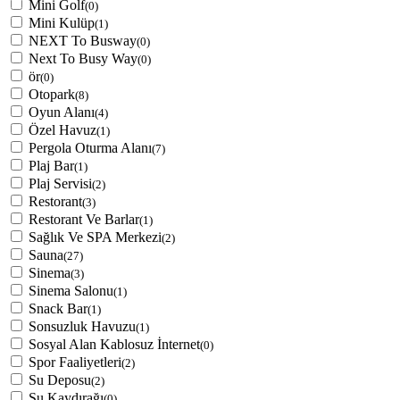
Mini Golf
(0)
Mini Kulüp
(1)
NEXT To Busway
(0)
Next To Busy Way
(0)
ör
(0)
Otopark
(8)
Oyun Alanı
(4)
Özel Havuz
(1)
Pergola Oturma Alanı
(7)
Plaj Bar
(1)
Plaj Servisi
(2)
Restorant
(3)
Restorant Ve Barlar
(1)
Sağlık Ve SPA Merkezi
(2)
Sauna
(27)
Sinema
(3)
Sinema Salonu
(1)
Snack Bar
(1)
Sonsuzluk Havuzu
(1)
Sosyal Alan Kablosuz İnternet
(0)
Spor Faaliyetleri
(2)
Su Deposu
(2)
Su Kaydırağı
(0)