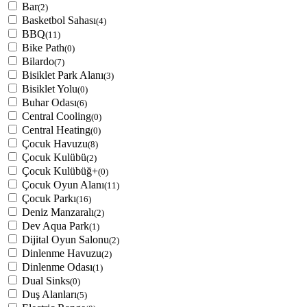
Bar
(2)
Basketbol Sahası
(4)
BBQ
(11)
Bike Path
(0)
Bilardo
(7)
Bisiklet Park Alanı
(3)
Bisiklet Yolu
(0)
Buhar Odası
(6)
Central Cooling
(0)
Central Heating
(0)
Çocuk Havuzu
(8)
Çocuk Kulübü
(2)
Çocuk Kulübüğ+
(0)
Çocuk Oyun Alanı
(11)
Çocuk Parkı
(16)
Deniz Manzaralı
(2)
Dev Aqua Park
(1)
Dijital Oyun Salonu
(2)
Dinlenme Havuzu
(2)
Dinlenme Odası
(1)
Dual Sinks
(0)
Duş Alanları
(5)