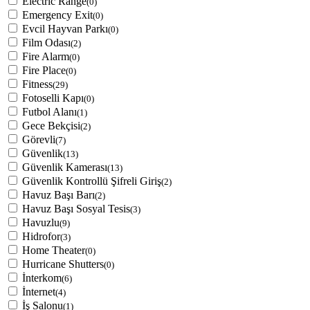
Electric Range
(0)
Emergency Exit
(0)
Evcil Hayvan Parkı
(0)
Film Odası
(2)
Fire Alarm
(0)
Fire Place
(0)
Fitness
(29)
Fotoselli Kapı
(0)
Futbol Alanı
(1)
Gece Bekçisi
(2)
Görevli
(7)
Güvenlik
(13)
Güvenlik Kamerası
(13)
Güvenlik Kontrollü Şifreli Giriş
(2)
Havuz Başı Barı
(2)
Havuz Başı Sosyal Tesis
(3)
Havuzlu
(9)
Hidrofor
(3)
Home Theater
(0)
Hurricane Shutters
(0)
İnterkom
(6)
İnternet
(4)
İş Salonu
(1)