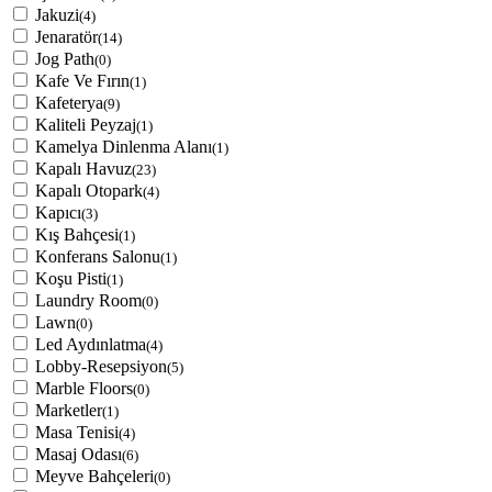
Jakuzi
(4)
Jenaratör
(14)
Jog Path
(0)
Kafe Ve Fırın
(1)
Kafeterya
(9)
Kaliteli Peyzaj
(1)
Kamelya Dinlenma Alanı
(1)
Kapalı Havuz
(23)
Kapalı Otopark
(4)
Kapıcı
(3)
Kış Bahçesi
(1)
Konferans Salonu
(1)
Koşu Pisti
(1)
Laundry Room
(0)
Lawn
(0)
Led Aydınlatma
(4)
Lobby-Resepsiyon
(5)
Marble Floors
(0)
Marketler
(1)
Masa Tenisi
(4)
Masaj Odası
(6)
Meyve Bahçeleri
(0)