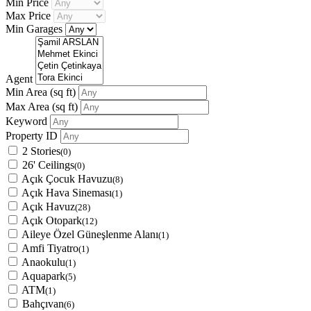
Min Price
Max Price
Min Garages
Agent
Min Area
(sq ft)
Max Area
(sq ft)
Keyword
Property ID
2 Stories
(0)
26' Ceilings
(0)
Açık Çocuk Havuzu
(8)
Açık Hava Sineması
(1)
Açık Havuz
(28)
Açık Otopark
(12)
Aileye Özel Güneşlenme Alanı
(1)
Amfi Tiyatro
(1)
Anaokulu
(1)
Aquapark
(5)
ATM
(1)
Bahçıvan
(6)