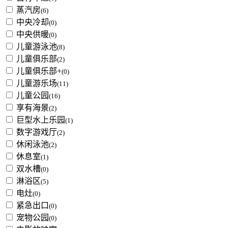
蒸汽房
(6)
中央冷却
(0)
中央供暖
(0)
儿童游泳池
(8)
儿童俱乐部
(2)
儿童俱乐部+
(0)
儿童游乐场
(11)
儿童公园
(16)
享有海景
(2)
巨型水上乐园
(1)
数字游戏厅
(2)
休闲泳池
(2)
休息室
(1)
双水槽
(0)
淋浴区
(5)
电灶
(0)
紧急出口
(0)
宠物公园
(0)