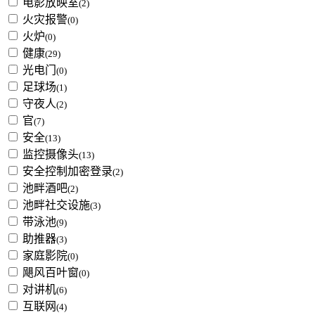
电影放映室
(2)
火灾报警
(0)
火炉
(0)
健康
(29)
光电门
(0)
足球场
(1)
守夜人
(2)
官
(7)
安全
(13)
监控摄像头
(13)
安全控制加密登录
(2)
池畔酒吧
(2)
池畔社交设施
(3)
带泳池
(9)
助推器
(3)
家庭影院
(0)
飓风百叶窗
(0)
对讲机
(6)
互联网
(4)