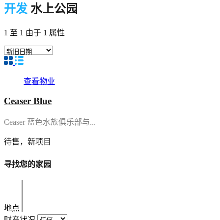
开发
水上公园
1
至
1
由于
1
属性
查看物业
Ceaser Blue
Ceaser 蓝色水族俱乐部与...
待售，新项目
寻找您的家园
地点
财产状况