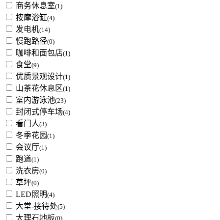
商务休息室
(1)
按摩浴缸
(4)
发电机
(14)
慢跑路径
(0)
咖啡和面包店
(1)
食堂
(9)
优质景观设计
(1)
山茶花休息区
(1)
室内游泳池
(23)
封闭式停车场
(4)
看门人
(3)
冬季花园
(1)
会议厅
(1)
跑道
(1)
洗衣房
(0)
草坪
(0)
LED照明
(4)
大堂-接待处
(5)
大理石地板
(0)