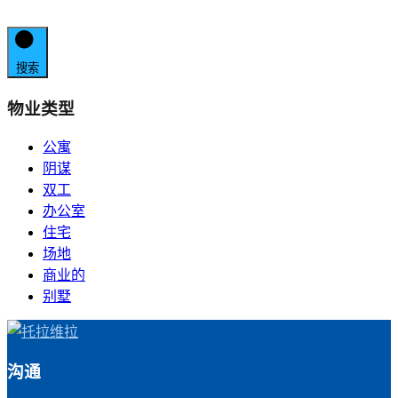
搜索
物业类型
公寓
阴谋
双工
办公室
住宅
场地
商业的
别墅
沟通