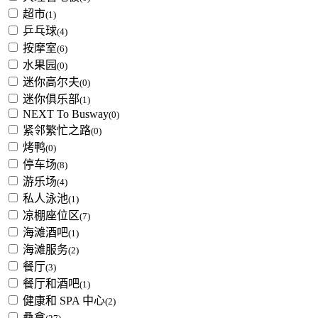
超市
(1)
乒乓球
(4)
按摩室
(6)
水果园
(0)
迷你高尔夫
(0)
迷你俱乐部
(1)
NEXT To Busway
(0)
紧邻繁忙之路
(0)
烤鸭
(0)
停车场
(8)
游乐场
(4)
私人泳池
(1)
凉棚座位区
(7)
海滩酒吧
(1)
海滩服务
(2)
餐厅
(3)
餐厅和酒吧
(1)
健康和 SPA 中心
(2)
桑拿