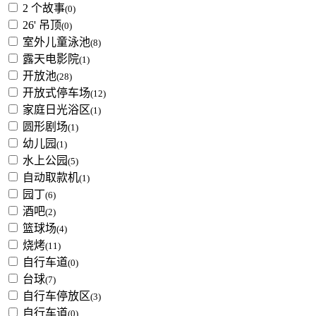
2 个故事
(0)
26' 吊顶
(0)
室外儿童泳池
(8)
露天电影院
(1)
开放池
(28)
开放式停车场
(12)
家庭日光浴区
(1)
圆形剧场
(1)
幼儿园
(1)
水上公园
(5)
自动取款机
(1)
园丁
(6)
酒吧
(2)
篮球场
(4)
烧烤
(11)
自行车道
(0)
台球
(7)
自行车停放区
(3)
自行车道
(0)