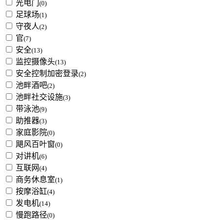
光电门
(0)
足球场
(1)
守夜人
(2)
官
(7)
安全
(13)
监控摄像头
(13)
安全控制加密登录
(2)
池畔酒吧
(2)
池畔社交设施
(3)
带泳池
(9)
助推器
(3)
家庭影院
(0)
飓风百叶窗
(0)
对讲机
(6)
互联网
(4)
商务休息室
(1)
按摩浴缸
(4)
发电机
(14)
慢跑路径
(0)