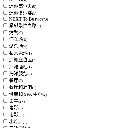
迷你高尔夫
(0)
迷你俱乐部
(1)
NEXT To Busway
(0)
紧邻繁忙之路
(0)
烤鸭
(0)
停车场
(8)
游乐场
(4)
私人泳池
(1)
凉棚座位区
(7)
海滩酒吧
(1)
海滩服务
(2)
餐厅
(3)
餐厅和酒吧
(1)
健康和 SPA 中心
(2)
桑拿
(27)
电影
(3)
电影厅
(1)
小吃店
(1)