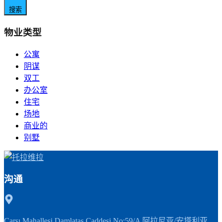
搜索
物业类型
公寓
阴谋
双工
办公室
住宅
场地
商业的
别墅
沟通
Çarşı Mahallesi Damlataş Caddesi No:59/A 阿拉尼亚/安塔利亚