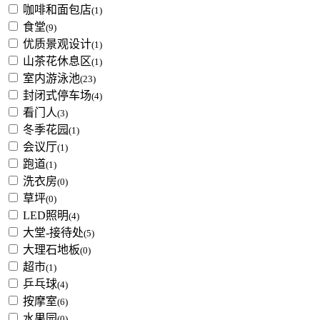
咖啡和面包店
(1)
食堂
(9)
优质景观设计
(1)
山茶花休息区
(1)
室内游泳池
(23)
封闭式停车场
(4)
看门人
(3)
冬季花园
(1)
会议厅
(1)
跑道
(1)
洗衣房
(0)
草坪
(0)
LED照明
(4)
大堂-接待处
(5)
大理石地板
(0)
超市
(1)
乒乓球
(4)
按摩室
(6)
水果园
(0)