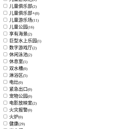
儿童俱乐部
(2)
儿童俱乐部+
(0)
儿童游乐场
(11)
儿童公园
(16)
享有海景
(2)
巨型水上乐园
(1)
数字游戏厅
(2)
休闲泳池
(2)
休息室
(1)
双水槽
(0)
淋浴区
(5)
电灶
(0)
紧急出口
(0)
宠物公园
(0)
电影放映室
(2)
火灾报警
(0)
火炉
(0)
健康
(29)