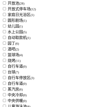
开放池
(28)
开放式停车场
(12)
家庭日光浴区
(1)
圆形剧场
(1)
幼儿园
(1)
水上公园
(5)
自动取款机
(1)
园丁
(6)
酒吧
(2)
篮球场
(4)
烧烤
(11)
自行车道
(0)
台球
(7)
自行车停放区
(3)
自行车道
(0)
蒸汽房
(6)
中央冷却
(0)
中央供暖
(0)
儿童游泳池
(8)