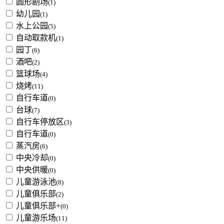
圆形剧场
(1)
幼儿园
(1)
水上公园
(5)
自动取款机
(1)
园丁
(6)
酒吧
(2)
篮球场
(4)
烧烤
(11)
自行车道
(0)
台球
(7)
自行车停放区
(3)
自行车道
(0)
蒸汽房
(6)
中央冷却
(0)
中央供暖
(0)
儿童游泳池
(8)
儿童俱乐部
(2)
儿童俱乐部+
(0)
儿童游乐场
(11)