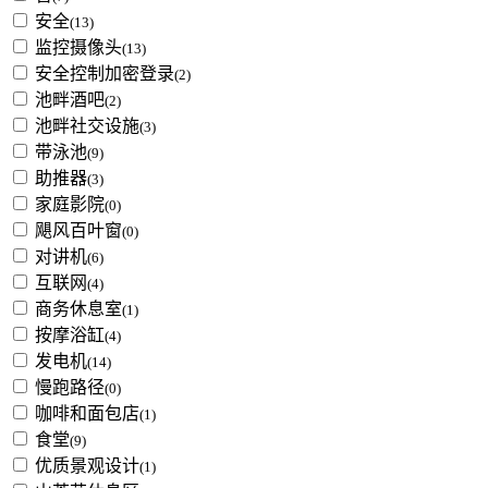
安全
(13)
监控摄像头
(13)
安全控制加密登录
(2)
池畔酒吧
(2)
池畔社交设施
(3)
带泳池
(9)
助推器
(3)
家庭影院
(0)
飓风百叶窗
(0)
对讲机
(6)
互联网
(4)
商务休息室
(1)
按摩浴缸
(4)
发电机
(14)
慢跑路径
(0)
咖啡和面包店
(1)
食堂
(9)
优质景观设计
(1)