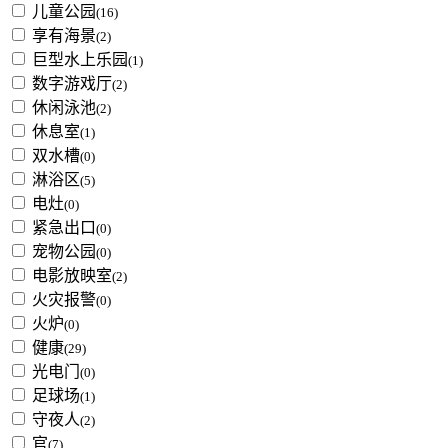
儿童公园
(16)
享有海景
(2)
巨型水上乐园
(1)
数字游戏厅
(2)
休闲泳池
(2)
休息室
(1)
双水槽
(0)
淋浴区
(5)
电灶
(0)
紧急出口
(0)
宠物公园
(0)
电影放映室
(2)
火灾报警
(0)
火炉
(0)
健康
(29)
光电门
(0)
足球场
(1)
守夜人
(2)
官
(7)