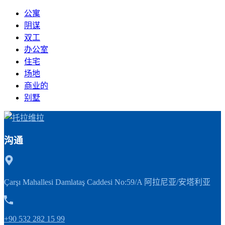
公寓
阴谋
双工
办公室
住宅
场地
商业的
别墅
沟通
Çarşı Mahallesi Damlataş Caddesi No:59/A 阿拉尼亚/安塔利亚
+90 532 282 15 99