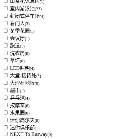
山茶花休息区
(1)
室内游泳池
(23)
封闭式停车场
(4)
看门人
(3)
冬季花园
(1)
会议厅
(1)
跑道
(1)
洗衣房
(0)
草坪
(0)
LED照明
(4)
大堂-接待处
(5)
大理石地板
(0)
超市
(1)
乒乓球
(4)
按摩室
(6)
水果园
(0)
迷你高尔夫
(0)
迷你俱乐部
(1)
NEXT To Busway
(0)