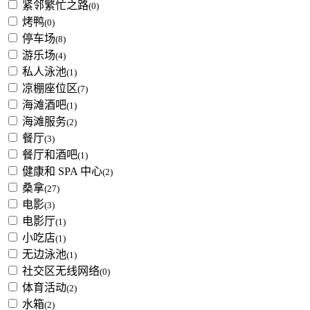
紧邻繁忙之路
(0)
烤鸭
(0)
停车场
(8)
游乐场
(4)
私人泳池
(1)
凉棚座位区
(7)
海滩酒吧
(1)
海滩服务
(2)
餐厅
(3)
餐厅和酒吧
(1)
健康和 SPA 中心
(2)
桑拿
(27)
电影
(3)
电影厅
(1)
小吃店
(1)
无边泳池
(1)
社交区无线网络
(0)
体育活动
(2)
水箱
(2)