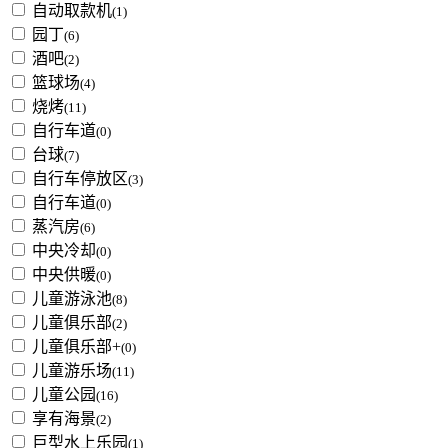
自动取款机
(1)
园丁
(6)
酒吧
(2)
篮球场
(4)
烧烤
(11)
自行车道
(0)
台球
(7)
自行车停放区
(3)
自行车道
(0)
蒸汽房
(6)
中央冷却
(0)
中央供暖
(0)
儿童游泳池
(8)
儿童俱乐部
(2)
儿童俱乐部+
(0)
儿童游乐场
(11)
儿童公园
(16)
享有海景
(2)
巨型水上乐园
(1)