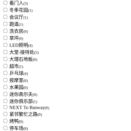
看门人
(3)
冬季花园
(1)
会议厅
(1)
跑道
(1)
洗衣房
(0)
草坪
(0)
LED照明
(4)
大堂-接待处
(5)
大理石地板
(0)
超市
(1)
乒乓球
(4)
按摩室
(6)
水果园
(0)
迷你高尔夫
(0)
迷你俱乐部
(1)
NEXT To Busway
(0)
紧邻繁忙之路
(0)
烤鸭
(0)
停车场
(8)