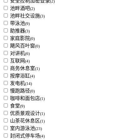
安全控制加密登录
(2)
池畔酒吧
(2)
池畔社交设施
(3)
带泳池
(9)
助推器
(3)
家庭影院
(0)
飓风百叶窗
(0)
对讲机
(6)
互联网
(4)
商务休息室
(1)
按摩浴缸
(4)
发电机
(14)
慢跑路径
(0)
咖啡和面包店
(1)
食堂
(9)
优质景观设计
(1)
山茶花休息区
(1)
室内游泳池
(23)
封闭式停车场
(4)