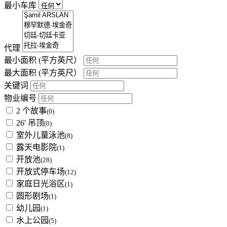
最小车库
代理
最小面积
(平方英尺）
最大面积
(平方英尺）
关键词
物业编号
2 个故事
(0)
26' 吊顶
(0)
室外儿童泳池
(8)
露天电影院
(1)
开放池
(28)
开放式停车场
(12)
家庭日光浴区
(1)
圆形剧场
(1)
幼儿园
(1)
水上公园
(5)