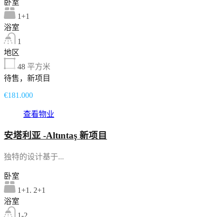
卧室
1+1
浴室
1
地区
48
平方米
待售，新项目
€181.000
查看物业
安塔利亚 -Altıntaş 新项目
独特的设计基于...
卧室
1+1. 2+1
浴室
1-2