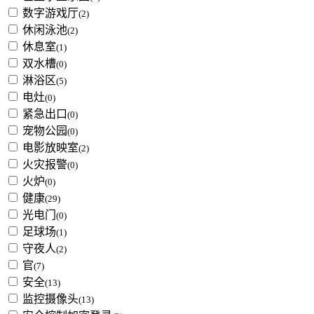
数字游戏厅
(2)
休闲泳池
(2)
休息室
(1)
双水槽
(0)
淋浴区
(5)
电灶
(0)
紧急出口
(0)
宠物公园
(0)
电影放映室
(2)
火灾报警
(0)
火炉
(0)
健康
(29)
光电门
(0)
足球场
(1)
守夜人
(2)
官
(7)
安全
(13)
监控摄像头
(13)