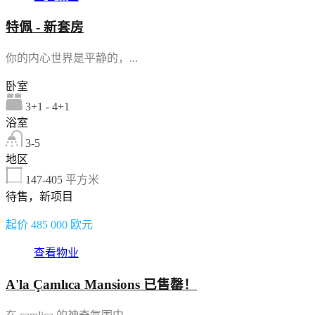
特佩 - 新套房
你的内心世界是平静的，...
卧室
3+1 - 4+1
浴室
3-5
地区
147-405
平方米
待售，新项目
起价 485 000 欧元
查看物业
A'la Çamlıca Mansions 已售罄！