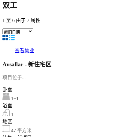
双工
1
至
6
由于
7
属性
查看物业
Avsallar - 新住宅区
项目位于...
卧室
1+1
浴室
1
地区
47
平方米