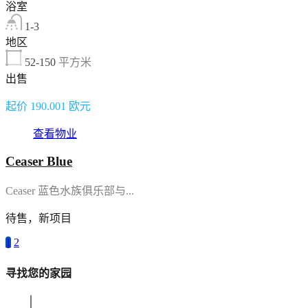
浴室
1-3
地区
52-150
平方米
出售
起价 190.001 欧元
查看物业
Ceaser Blue
Ceaser 蓝色水族俱乐部与...
待售，新项目
1
2
寻找您的家园