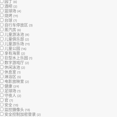
园丁
(6)
酒吧
(2)
篮球场
(4)
烧烤
(11)
台球
(7)
自行车停放区
(3)
蒸汽房
(6)
儿童游泳池
(8)
儿童俱乐部
(2)
儿童游乐场
(11)
儿童公园
(16)
享有海景
(2)
巨型水上乐园
(1)
数字游戏厅
(2)
休闲泳池
(2)
休息室
(1)
淋浴区
(5)
电影放映室
(2)
健康
(29)
足球场
(1)
守夜人
(2)
官
(7)
安全
(13)
监控摄像头
(13)
安全控制加密登录
(2)