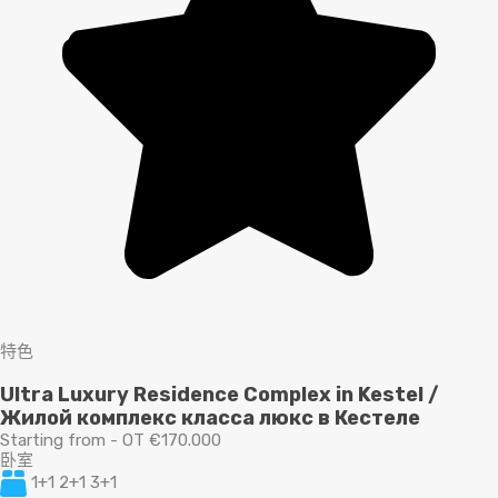
特色
Ultra Luxury Residence Complex in Kestel /
Жилой комплекс класса люкс в Кестеле
Starting from - OT €170.000
卧室
1+1 2+1 3+1