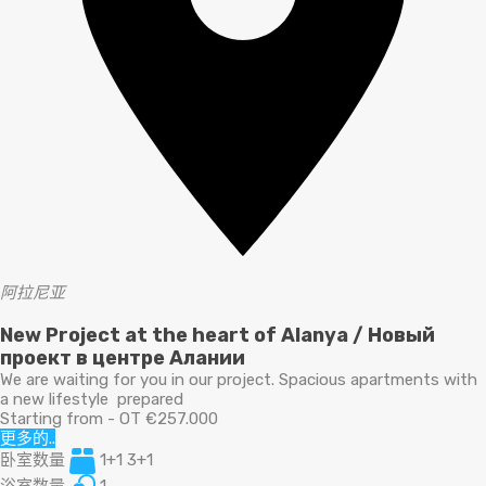
阿拉尼亚
New Project at the heart of Alanya / Новый
проект в центре Алании
We are waiting for you in our project. Spacious apartments with
a new lifestyle prepared
Starting from - OT €257.000
更多的..
卧室数量
1+1 3+1
浴室数量
1