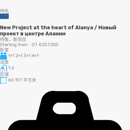
特色
出售
New Project at the heart of Alanya / Новый
проект в центре Алании
待售，新项目
Starting from - OT €257.000
卧室
1+1 2+1 3+1 4+1
浴室
1-2
区域
60-197
平方米