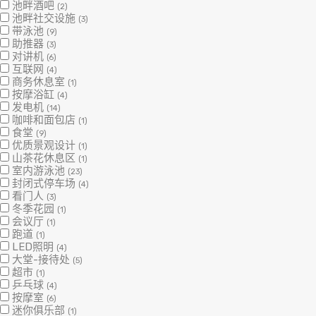
池畔酒吧
(2)
池畔社交设施
(3)
带泳池
(9)
助推器
(3)
对讲机
(6)
互联网
(4)
商务休息室
(1)
按摩浴缸
(4)
发电机
(14)
咖啡和面包店
(1)
食堂
(9)
优质景观设计
(1)
山茶花休息区
(1)
室内游泳池
(23)
封闭式停车场
(4)
看门人
(3)
冬季花园
(1)
会议厅
(1)
跑道
(1)
LED照明
(4)
大堂-接待处
(5)
超市
(1)
乒乓球
(4)
按摩室
(6)
迷你俱乐部
(1)