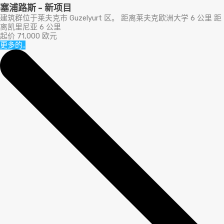
塞浦路斯 - 新项目
建筑群位于莱夫克市 Guzelyurt 区。 距离莱夫克欧洲大学 6 公里 距
离凯里尼亚 6 公里
起价 71,000 欧元
更多的..