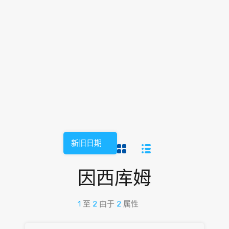
新旧日期
因西库姆
1
至
2
由于
2
属性