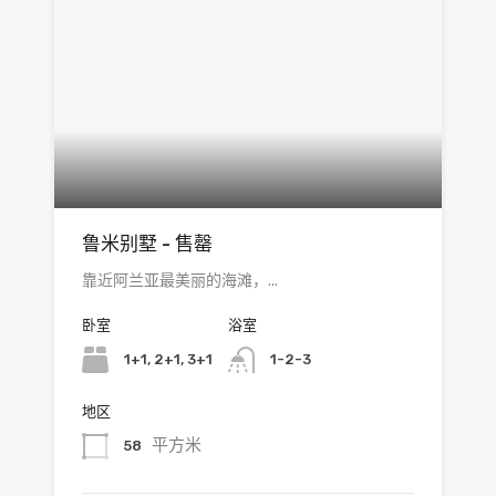
鲁米别墅 - 售罄
靠近阿兰亚最美丽的海滩，...
卧室
浴室
1+1, 2+1, 3+1
1-2-3
地区
平方米
58