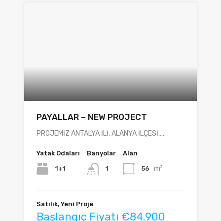
PAYALLAR – NEW PROJECT
PROJEMİZ ANTALYA İLİ, ALANYA İLÇESİ,…
Yatak Odaları
Banyolar
Alan
m²
1+1
56
1
Satılık, Yeni Proje
Başlangıç Fiyatı €84.900