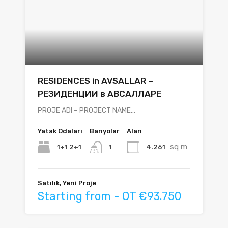
RESIDENCES in AVSALLAR –
РЕЗИДЕНЦИИ в АВСАЛЛАРЕ
PROJE ADI – PROJECT NAME…
Yatak Odaları
Banyolar
Alan
sq m
1+1 2+1
4.261
1
Satılık, Yeni Proje
Starting from - OT €93.750