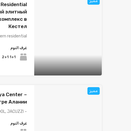
مميز
Residential
вый элитный
комплекс в
Кестел
rn residential…
غرف النوم
1+1 2+1
مميز
ya Center –
тре Алании
– OUTDOOR SWIMMING POOL, JACUZZI,…
غرف النوم