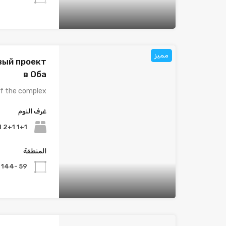
مميز
овый проект
в Оба
f the complex:…
غرف النوم
1+1 2+1 3+1 4+1
المنطقة
59 -144