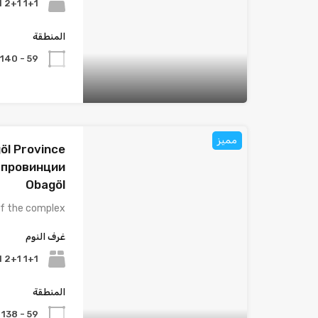
1+1 2+1 3+1
المنطقة
59 - 140
مميز
öl Province
 провинции
Obagöl
f the complex: …
غرف النوم
1+1 2+1 3+1
المنطقة
59 - 138