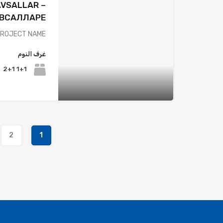
AVSALLAR –
АВСАЛЛАРЕ
PROJECT NAME…
غرف النوم
1+1 2+1
2
1