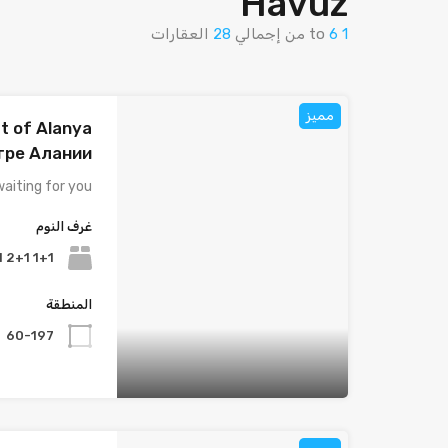
Havuz
1
6
to
من إجمالي
28
العقارات
مميز
t of Alanya
тре Алании
aiting for you…
غرف النوم
1+1 2+1 3+1 4+1
المنطقة
60-197