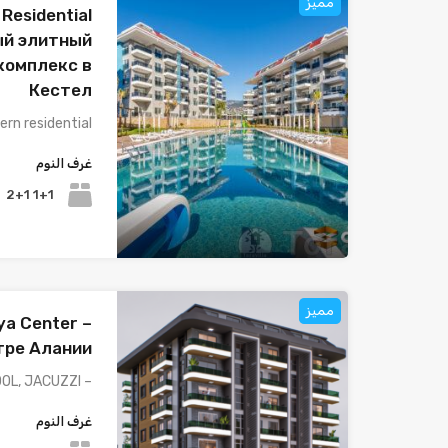
مميز
Residential
вый элитный
комплекс в
Кестел
rn residential…
غرف النوم
1+1 2+1
مميز
ya Center –
тре Алании
– OUTDOOR SWIMMING POOL, JACUZZI,…
غرف النوم