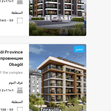
1+1 2+1 3+1
المنطقة
59 - 140
مميز
öl Province
 провинции
Obagöl
f the complex: …
غرف النوم
1+1 2+1 3+1
المنطقة
59 - 138