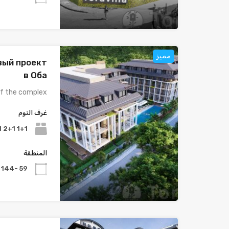
مميز
овый проект
в Оба
f the complex:…
غرف النوم
1+1 2+1 3+1 4+1
المنطقة
59 -144