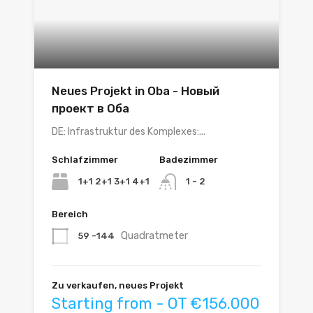
Neues Projekt in Oba - Новый
проект в Оба
DE: Infrastruktur des Komplexes:...
Schlafzimmer
Badezimmer
1+1 2+1 3+1 4+1
1 - 2
Bereich
Quadratmeter
59 -144
Zu verkaufen, neues Projekt
Starting from - OT €156.000