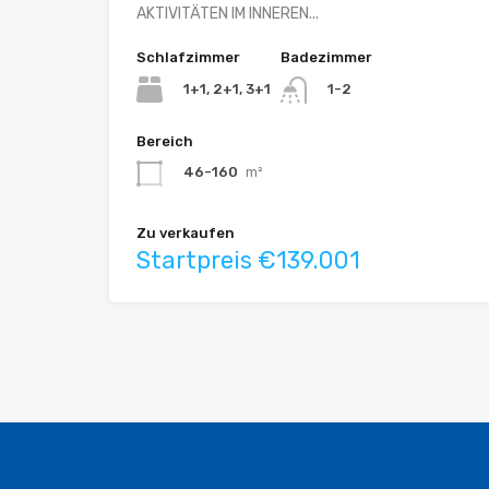
AKTIVITÄTEN IM INNEREN...
Schlafzimmer
Badezimmer
1+1, 2+1, 3+1
1-2
Bereich
46-160
m²
Zu verkaufen
Startpreis €139.001