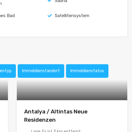
Sauna
m
hes Bad
Satellitensystem
ientyp
Immobilienstandort
Immobilienstatus
Antalya / Altintas Neue
Residenzen
Lage: Es ist 3 km entfernt...