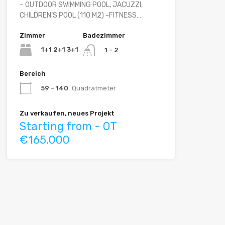
– OUTDOOR SWIMMING POOL, JACUZZI,
CHILDREN’S POOL (110 M2) -FITNESS…
Zimmer
Badezimmer
1+1 2+1 3+1
1 - 2
Bereich
59 - 140
Quadratmeter
Zu verkaufen, neues Projekt
Starting from - OT
€165.000