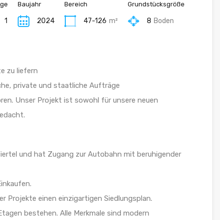
age
Baujahr
Bereich
Grundstücksgröße
1
2024
47-126
m²
8
Boden
 zu liefern
he, private und staatliche Aufträge
en. Unser Projekt ist sowohl für unsere neuen
gedacht.
 Viertel und hat Zugang zur Autobahn mit beruhigender
Einkaufen.
r Projekte einen einzigartigen Siedlungsplan.
Etagen bestehen. Alle Merkmale sind modern