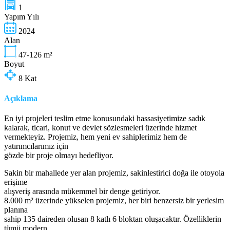
1
Yapım Yılı
2024
Alan
47-126
m²
Boyut
8
Kat
Açıklama
En iyi projeleri teslim etme konusundaki hassasiyetimize sadık
kalarak, ticari, konut ve devlet sözlesmeleri üzerinde hizmet
vermekteyiz. Projemiz, hem yeni ev sahiplerimiz hem de
yatırımcılarımız için
gözde bir proje olmayı hedefliyor.
Sakin bir mahallede yer alan projemiz, sakinlestirici doğa ile otoyola
erişime
alışveriş arasında mükemmel bir denge getiriyor.
8.000 m² üzerinde yükselen projemiz, her biri benzersiz bir yerlesim
planına
sahip 135 daireden olusan 8 katlı 6 bloktan oluşacaktır. Özelliklerin
tümü modern