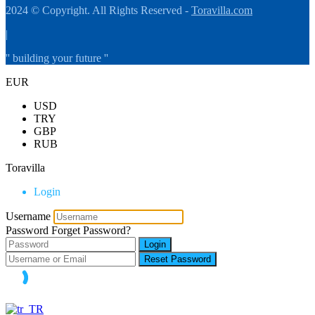
2024 © Copyright. All Rights Reserved -
Toravilla.com
|
'' building your future ''
EUR
USD
TRY
GBP
RUB
Toravilla
Login
Username
Password
Forget Password?
Login
Reset Password