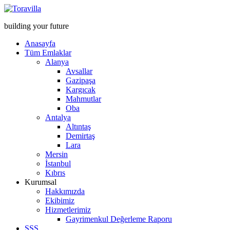
building your future
Anasayfa
Tüm Emlaklar
Alanya
Avsallar
Gazipaşa
Kargıcak
Mahmutlar
Oba
Antalya
Altıntaş
Demirtaş
Lara
Mersin
İstanbul
Kıbrıs
Kurumsal
Hakkımızda
Ekibimiz
Hizmetlerimiz
Gayrimenkul Değerleme Raporu
SSS