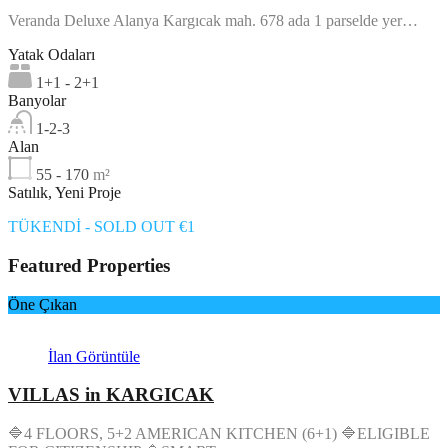
Veranda Deluxe Alanya Kargıcak mah. 678 ada 1 parselde yer…
Yatak Odaları
1+1 - 2+1
Banyolar
1-2-3
Alan
55 - 170
m²
Satılık, Yeni Proje
TÜKENDİ - SOLD OUT €1
Featured Properties
Öne Çıkan
İlan Görüntüle
VILLAS in KARGICAK
🔷4 FLOORS, 5+2 AMERICAN KITCHEN (6+1) 🔷ELIGIBLE