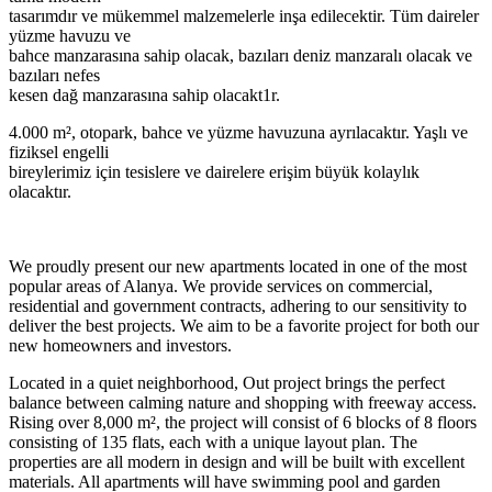
tasarımdır ve mükemmel malzemelerle inşa edilecektir. Tüm daireler
yüzme havuzu ve
bahce manzarasına sahip olacak, bazıları deniz manzaralı olacak ve
bazıları nefes
kesen dağ manzarasına sahip olacakt1r.
4.000 m², otopark, bahce ve yüzme havuzuna ayrılacaktır. Yaşlı ve
fiziksel engelli
bireylerimiz için tesislere ve dairelere erişim büyük kolaylık
olacaktır.
We proudly present our new apartments located in one of the most
popular areas of Alanya. We provide services on commercial,
residential and government contracts, adhering to our sensitivity to
deliver the best projects. We aim to be a favorite project for both our
new homeowners and investors.
Located in a quiet neighborhood, Out project brings the perfect
balance between calming nature and shopping with freeway access.
Rising over 8,000 m², the project will consist of 6 blocks of 8 floors
consisting of 135 flats, each with a unique layout plan. The
properties are all modern in design and will be built with excellent
materials. All apartments will have swimming pool and garden