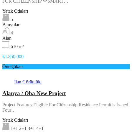
FOR CITIZENSHIP 🔷SMART…
Yatak Odaları
5
Banyolar
4
Alan
610
m²
€1.850.000
Öne Çıkan
İlan Görüntüle
Alanya / Oba New Project
Project Features Eligible For Citizenship Residence Permit is İssued
Four…
Yatak Odaları
1+1 2+1 3+1 4+1