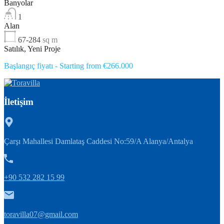
Banyolar
1
Alan
67-284
sq m
Satılık, Yeni Proje
Başlangıç fiyatı - Starting from €266.000
İletişim
Çarşı Mahallesi Damlataş Caddesi No:59/A Alanya/Antalya
+90 532 282 15 99
toravilla07@gmail.com