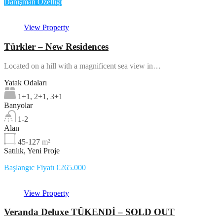
Danışman Özelliği
View Property
Türkler – New Residences
Located on a hill with a magnificent sea view in…
Yatak Odaları
1+1, 2+1, 3+1
Banyolar
1-2
Alan
45-127
m²
Satılık, Yeni Proje
Başlangıc Fiyatı €265.000
View Property
Veranda Deluxe TÜKENDİ – SOLD OUT