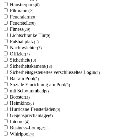
Haustierpark
(0)
Filmraum
(2)
Feueralarm
(0)
Feuerstelle
(0)
Fitness
(29)
Lichtschranke Tür
(0)
Fußballplatz
(1)
Nachtwächter
(2)
Offizier
(7)
Sicherheit
(13)
Sicherheitskamera
(13)
Sicherheitsgesteuertes verschlüsseltes Login
(2)
Bar am Pool
(2)
Soziale Einrichtung am Pool
(3)
mit Schwimmbad
(9)
Booster
(3)
Heimkino
(0)
Hurricane-Fensterläden
(0)
Gegensprechanlage
(6)
Internet
(4)
Business-Lounge
(1)
Whirlpool
(4)