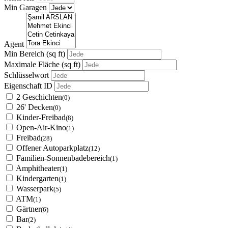
Min Garagen
Agent
Min Bereich
(sq ft)
Maximale Fläche
(sq ft)
Schlüsselwort
Eigenschaft ID
2 Geschichten
(0)
26' Decken
(0)
Kinder-Freibad
(8)
Open-Air-Kino
(1)
Freibad
(28)
Offener Autoparkplatz
(12)
Familien-Sonnenbadebereich
(1)
Amphitheater
(1)
Kindergarten
(1)
Wasserpark
(5)
ATM
(1)
Gärtner
(6)
Bar
(2)