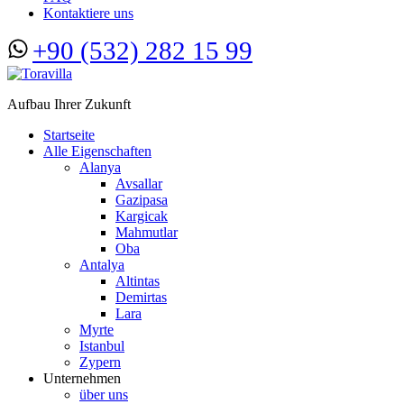
Kontaktiere uns
+90 (532) 282 15 99
Aufbau Ihrer Zukunft
Startseite
Alle Eigenschaften
Alanya
Avsallar
Gazipasa
Kargicak
Mahmutlar
Oba
Antalya
Altintas
Demirtas
Lara
Myrte
Istanbul
Zypern
Unternehmen
über uns