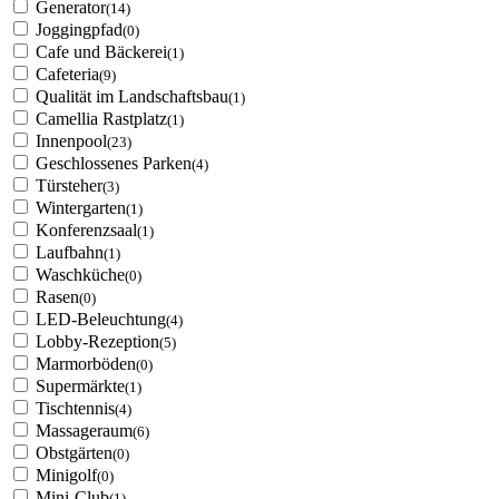
Generator
(14)
Joggingpfad
(0)
Cafe und Bäckerei
(1)
Cafeteria
(9)
Qualität im Landschaftsbau
(1)
Camellia Rastplatz
(1)
Innenpool
(23)
Geschlossenes Parken
(4)
Türsteher
(3)
Wintergarten
(1)
Konferenzsaal
(1)
Laufbahn
(1)
Waschküche
(0)
Rasen
(0)
LED-Beleuchtung
(4)
Lobby-Rezeption
(5)
Marmorböden
(0)
Supermärkte
(1)
Tischtennis
(4)
Massageraum
(6)
Obstgärten
(0)
Minigolf
(0)
Mini-Club
(1)