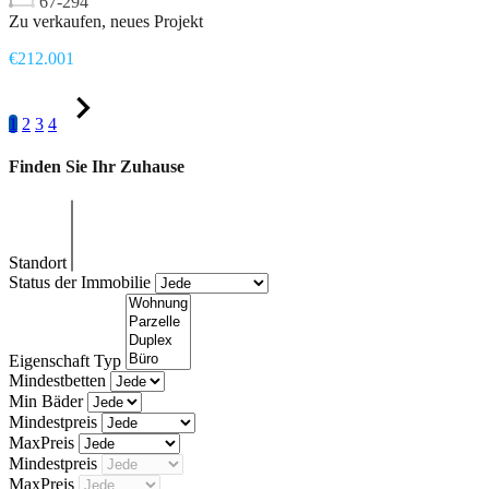
67-294
Zu verkaufen, neues Projekt
€212.001
1
2
3
4
Finden Sie Ihr Zuhause
Standort
Status der Immobilie
Eigenschaft Typ
Mindestbetten
Min Bäder
Mindestpreis
MaxPreis
Mindestpreis
MaxPreis