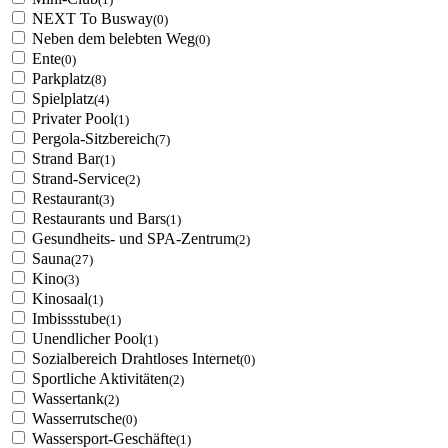
NEXT To Busway
(0)
Neben dem belebten Weg
(0)
Ente
(0)
Parkplatz
(8)
Spielplatz
(4)
Privater Pool
(1)
Pergola-Sitzbereich
(7)
Strand Bar
(1)
Strand-Service
(2)
Restaurant
(3)
Restaurants und Bars
(1)
Gesundheits- und SPA-Zentrum
(2)
Sauna
(27)
Kino
(3)
Kinosaal
(1)
Imbissstube
(1)
Unendlicher Pool
(1)
Sozialbereich Drahtloses Internet
(0)
Sportliche Aktivitäten
(2)
Wassertank
(2)
Wasserrutsche
(0)
Wassersport-Geschäfte
(1)