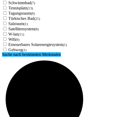
Schwimmbad
(7)
Tennisplatz
(13)
Tagungsraum
(0)
Türkisches Bad
(21)
Salzraum
(1)
Satellitensystem
(9)
W-lan
(11)
Wifi
(0)
Erneuerbares Solarenergiesystem
(1)
Gehweg
(1)
Suche nach bestimmten Merkmalen