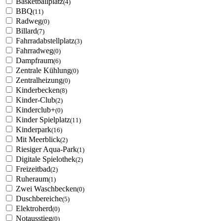
Basketballplatz
(4)
BBQ
(11)
Radweg
(0)
Billard
(7)
Fahrradabstellplatz
(3)
Fahrradweg
(0)
Dampfraum
(6)
Zentrale Kühlung
(0)
Zentralheizung
(0)
Kinderbecken
(8)
Kinder-Club
(2)
Kinderclub+
(0)
Kinder Spielplatz
(11)
Kinderpark
(16)
Mit Meerblick
(2)
Riesiger Aqua-Park
(1)
Digitale Spielothek
(2)
Freizeitbad
(2)
Ruheraum
(1)
Zwei Waschbecken
(0)
Duschbereiche
(5)
Elektroherd
(0)
Notausstieg
(0)