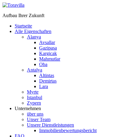
Aufbau Ihrer Zukunft
Startseite
Alle Eigenschaften
Alanya
Avsallar
Gazipasa
Kargicak
Mahmutlar
Oba
Antalya
Altintas
Demirtas
Lara
Myrte
Istanbul
Zypern
Unternehmen
über uns
Unser Team
Unsere Dienstleistungen
Immobilienbewertungsbericht
FAQ