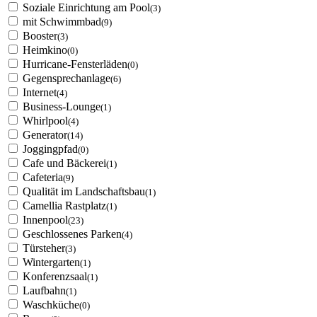
Soziale Einrichtung am Pool
(3)
mit Schwimmbad
(9)
Booster
(3)
Heimkino
(0)
Hurricane-Fensterläden
(0)
Gegensprechanlage
(6)
Internet
(4)
Business-Lounge
(1)
Whirlpool
(4)
Generator
(14)
Joggingpfad
(0)
Cafe und Bäckerei
(1)
Cafeteria
(9)
Qualität im Landschaftsbau
(1)
Camellia Rastplatz
(1)
Innenpool
(23)
Geschlossenes Parken
(4)
Türsteher
(3)
Wintergarten
(1)
Konferenzsaal
(1)
Laufbahn
(1)
Waschküche
(0)