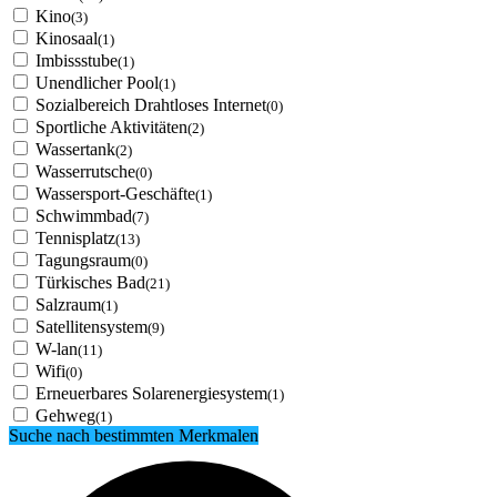
Kino
(3)
Kinosaal
(1)
Imbissstube
(1)
Unendlicher Pool
(1)
Sozialbereich Drahtloses Internet
(0)
Sportliche Aktivitäten
(2)
Wassertank
(2)
Wasserrutsche
(0)
Wassersport-Geschäfte
(1)
Schwimmbad
(7)
Tennisplatz
(13)
Tagungsraum
(0)
Türkisches Bad
(21)
Salzraum
(1)
Satellitensystem
(9)
W-lan
(11)
Wifi
(0)
Erneuerbares Solarenergiesystem
(1)
Gehweg
(1)
Suche nach bestimmten Merkmalen