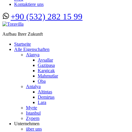
Kontaktiere uns
+90 (532) 282 15 99
Aufbau Ihrer Zukunft
Startseite
Alle Eigenschaften
Alanya
Avsallar
Gazipasa
Kargicak
Mahmutlar
Oba
Antalya
Altintas
Demirtas
Lara
Myrte
Istanbul
Zypern
Unternehmen
über uns