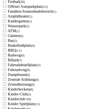
Freibad
(28)
Offener Autoparkplatz
(12)
Familien-Sonnenbadebereich
(1)
Amphitheater
(1)
Kindergarten
(1)
Wasserpark
(5)
ATM
(1)
Gärtner
(6)
Bar
(2)
Basketballplatz
(4)
BBQ
(11)
Radweg
(0)
Billard
(7)
Fahrradabstellplatz
(3)
Fahrradweg
(0)
Dampfraum
(6)
Zentrale Kühlung
(0)
Zentralheizung
(0)
Kinderbecken
(8)
Kinder-Club
(2)
Kinderclub+
(0)
Kinder Spielplatz
(11)
Kinderpark
(16)