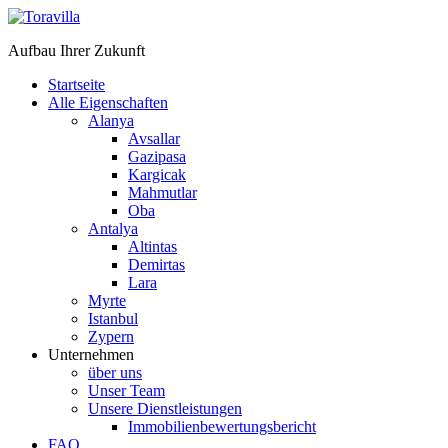
Aufbau Ihrer Zukunft
Startseite
Alle Eigenschaften
Alanya
Avsallar
Gazipasa
Kargicak
Mahmutlar
Oba
Antalya
Altintas
Demirtas
Lara
Myrte
Istanbul
Zypern
Unternehmen
über uns
Unser Team
Unsere Dienstleistungen
Immobilienbewertungsbericht
FAQ