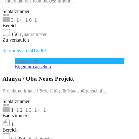
Innerhalb des Komplexes: Indoor...
Schlafzimmer
3+1 4+1 6+1
Bereich
150
Quadratmeter
Zu verkaufen
Startpreis-ab €416.001
Ausgewählt
Eigentum ansehen
Alanya / Oba Neues Projekt
Projektmerkmale Förderfähig für Staatsbürgerschaft...
Schlafzimmer
1+1 2+1 3+1 4+1
Badezimmer
1
Bereich
67-284
Quadratmeter