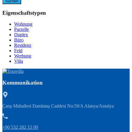
Suchen
Eigenschaftstypen
Wohnung
Parzelle
Duplex
Büro
Residenz
Feld
Werbung
Villa
Kommunikation
Çarşı Mahallesi Damlataş Caddesi No:59/A Alanya/Antalya
+90 532 282 15 99