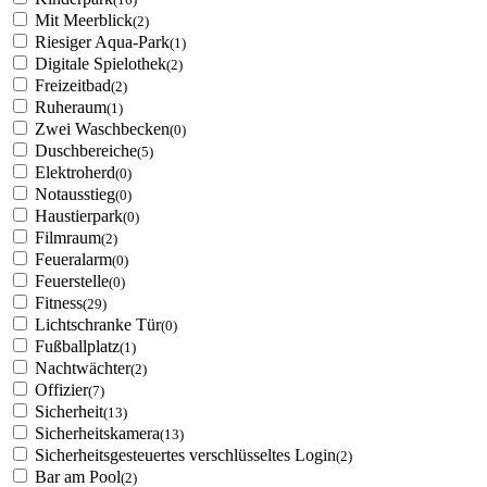
Mit Meerblick
(2)
Riesiger Aqua-Park
(1)
Digitale Spielothek
(2)
Freizeitbad
(2)
Ruheraum
(1)
Zwei Waschbecken
(0)
Duschbereiche
(5)
Elektroherd
(0)
Notausstieg
(0)
Haustierpark
(0)
Filmraum
(2)
Feueralarm
(0)
Feuerstelle
(0)
Fitness
(29)
Lichtschranke Tür
(0)
Fußballplatz
(1)
Nachtwächter
(2)
Offizier
(7)
Sicherheit
(13)
Sicherheitskamera
(13)
Sicherheitsgesteuertes verschlüsseltes Login
(2)
Bar am Pool
(2)