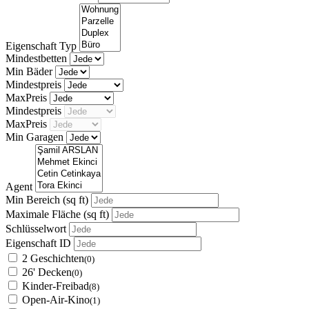
Eigenschaft Typ
Mindestbetten
Min Bäder
Mindestpreis
MaxPreis
Mindestpreis
MaxPreis
Min Garagen
Agent
Min Bereich
(sq ft)
Maximale Fläche
(sq ft)
Schlüsselwort
Eigenschaft ID
2 Geschichten
(0)
26' Decken
(0)
Kinder-Freibad
(8)
Open-Air-Kino
(1)