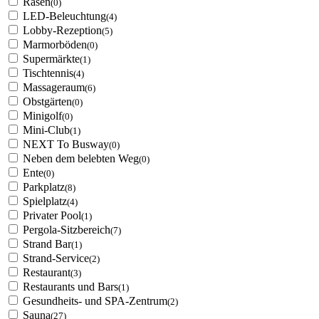
Rasen
(0)
LED-Beleuchtung
(4)
Lobby-Rezeption
(5)
Marmorböden
(0)
Supermärkte
(1)
Tischtennis
(4)
Massageraum
(6)
Obstgärten
(0)
Minigolf
(0)
Mini-Club
(1)
NEXT To Busway
(0)
Neben dem belebten Weg
(0)
Ente
(0)
Parkplatz
(8)
Spielplatz
(4)
Privater Pool
(1)
Pergola-Sitzbereich
(7)
Strand Bar
(1)
Strand-Service
(2)
Restaurant
(3)
Restaurants und Bars
(1)
Gesundheits- und SPA-Zentrum
(2)
Sauna
(27)