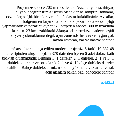
Projemize sadece 700 m mesafedeki Avsallar çarsısı, ihtiyaç
duyabileceğiniz tüm alışveriş olanaklarına sahiptir. Bankalar,
eczaneler, sağlık birimleri ve daha fazlasını bulabilirsiniz. Avsallar,
bölgenin en büyük haftalık halk pazarına da ev sahipliği
yapmaktadır ve pazar bu ayrıcalıklı projeden sadece 300 m uzaklıkta
kurulur. 23 km uzaklıktaki Alanya şehir merkezi, sadece çeşitli
alışveriş olanaklarına değil, aynı zamanda her zevke uygun çok
sayıda restoran, bar ve kafeye sahiptir.
19.382.48 m² arsa üzerine inşa edilen modern projemiz, 6 farklı
daire tipinden oluşan toplam 378 daireden içeren 6 adet dokuz katlı
bloktan oluşmaktadır. Bunlara 1+1 daireler, 2+1 daireler, 2+1 ve 3+1
dubleks daireler ve son olarak 2+1 ve 4+1 bahçe dubleks daireler
dahildir. Bahçe dublekslerimizin sitenin yüzme havuzlarına ve şık
açık alanlara bakan özel bahçelere sahiptir.
امکانات