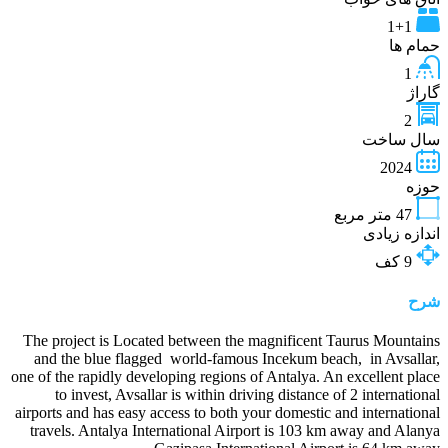
1+1
حمام ها
1
گاراژ
2
سال ساخت
2024
حوزه
47
متر مربع
اندازه زیادی
9
کف
شرح
The project is Located between the magnificent Taurus Mountains
and the blue flagged world-famous Incekum beach, in Avsallar,
one of the rapidly developing regions of Antalya. An excellent place
to invest, Avsallar is within driving distance of 2 international
airports and has easy access to both your domestic and international
travels. Antalya International Airport is 103 km away and Alanya