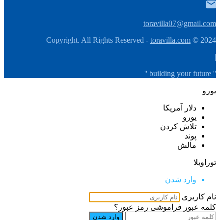
toravilla07@gmail.com
toravilla.com
2024 © Copyright. All Rights Reserved -
|
'' building your future ''
یورو
دلار آمریکا
یورو
تلاش كردن
پوند
مالش
توراویلا
وارد شدن
نام کاربری
کلمه عبور
فراموشی رمز عبور؟
وارد شدن