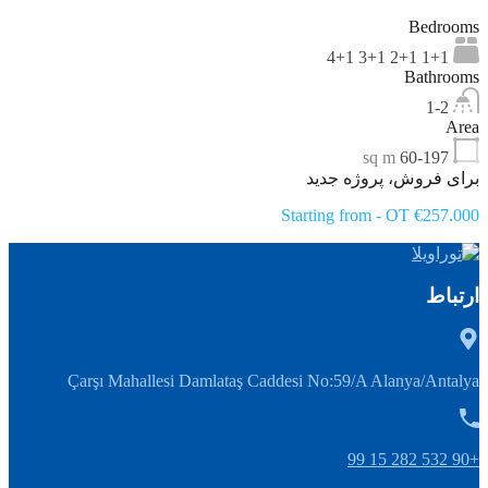
Bedrooms
1+1 2+1 3+1 4+1
Bathrooms
1-2
Area
sq m
60-197
برای فروش، پروژه جدید
Starting from - OT €257.000
ارتباط
Çarşı Mahallesi Damlataş Caddesi No:59/A Alanya/Antalya
+90 532 282 15 99