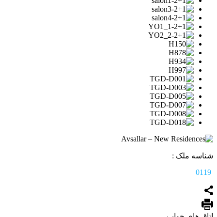
شناسه ملک :
0119
اتاق های خواب