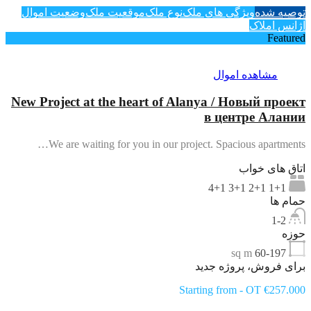
توصیه شده
ویژگی های ملک
نوع ملک
موقعیت ملک
وضعیت اموال
آژانس املاک
Featured
مشاهده اموال
New Project at the heart of Alanya / Новый проект
в центре Алании
We are waiting for you in our project. Spacious apartments…
اتاق های خواب
1+1 2+1 3+1 4+1
حمام ها
1-2
حوزه
sq m
60-197
برای فروش، پروژه جدید
Starting from - OT €257.000