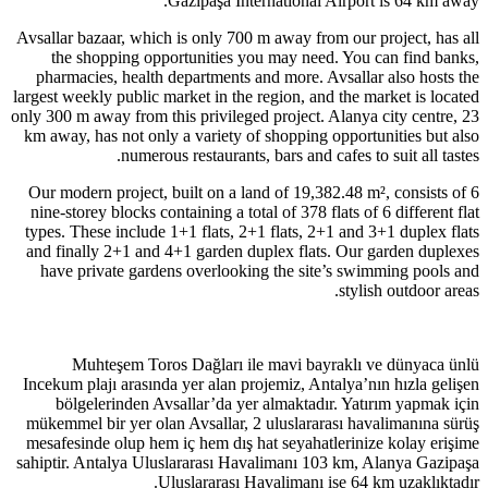
Gazipaşa International Airport is 64 km away.
Avsallar bazaar, which is only 700 m away from our project, has all
the shopping opportunities you may need. You can find banks,
pharmacies, health departments and more. Avsallar also hosts the
largest weekly public market in the region, and the market is located
only 300 m away from this privileged project. Alanya city centre, 23
km away, has not only a variety of shopping opportunities but also
numerous restaurants, bars and cafes to suit all tastes.
Our modern project, built on a land of 19,382.48 m², consists of 6
nine-storey blocks containing a total of 378 flats of 6 different flat
types. These include 1+1 flats, 2+1 flats, 2+1 and 3+1 duplex flats
and finally 2+1 and 4+1 garden duplex flats. Our garden duplexes
have private gardens overlooking the site’s swimming pools and
stylish outdoor areas.
Muhteşem Toros Dağları ile mavi bayraklı ve dünyaca ünlü
Incekum plajı arasında yer alan projemiz, Antalya’nın hızla gelişen
bölgelerinden Avsallar’da yer almaktadır. Yatırım yapmak için
mükemmel bir yer olan Avsallar, 2 uluslararası havalimanına sürüş
mesafesinde olup hem iç hem dış hat seyahatlerinize kolay erişime
sahiptir. Antalya Uluslararası Havalimanı 103 km, Alanya Gazipaşa
Uluslararası Havalimanı ise 64 km uzaklıktadır.