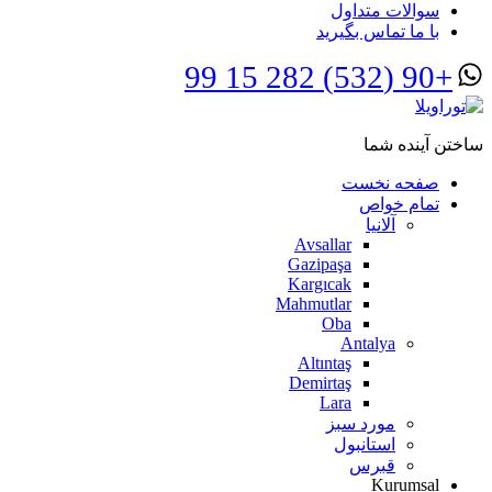
سوالات متداول
با ما تماس بگیرید
+90 (532) 282 15 99
ساختن آینده شما
صفحه نخست
تمام خواص
آلانیا
Avsallar
Gazipaşa
Kargıcak
Mahmutlar
Oba
Antalya
Altıntaş
Demirtaş
Lara
مورد سبز
استانبول
قبرس
Kurumsal