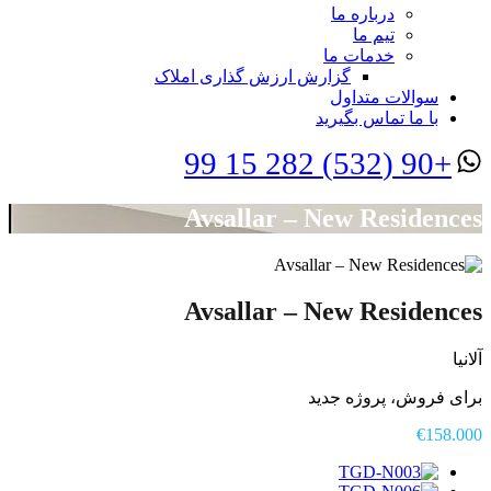
درباره ما
تیم ما
خدمات ما
گزارش ارزش گذاری املاک
سوالات متداول
با ما تماس بگیرید
+90 (532) 282 15 99
Avsallar – New Residences
Avsallar – New Residences
آلانیا
برای فروش، پروژه جدید
€158.000