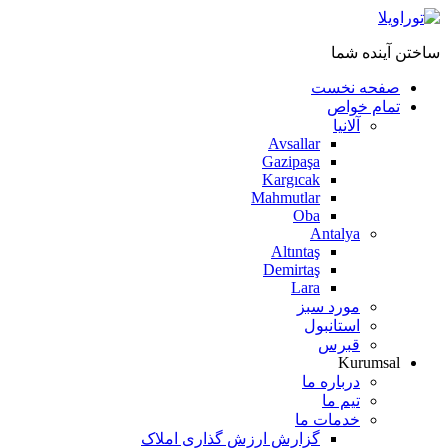
ساختن آینده شما
صفحه نخست
تمام خواص
آلانیا
Avsallar
Gazipaşa
Kargıcak
Mahmutlar
Oba
Antalya
Altıntaş
Demirtaş
Lara
مورد سبز
استانبول
قبرس
Kurumsal
درباره ما
تیم ما
خدمات ما
گزارش ارزش گذاری املاک