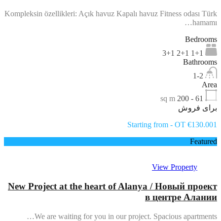
Kompleksin özellikleri: Açık havuz Kapalı havuz Fitness odası Türk
hamamı…
Bedrooms
1+1 2+1 3+1
Bathrooms
1-2
Area
sq m
61 - 200
برای فروش
Starting from - OT €130.001
Featured
View Property
New Project at the heart of Alanya / Новый проект
в центре Алании
We are waiting for you in our project. Spacious apartments…