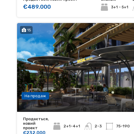
€489.000
3+1 - 5+1
15
На продаж
Продається,
новий
2+1-4+1
75-190
2-3
проект
€232.000