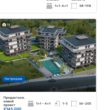
1+1-4+1
58-198
14
На продаж
Продається,
новий
1+1 - 4+1
56-205
1-3
проект
€145.000