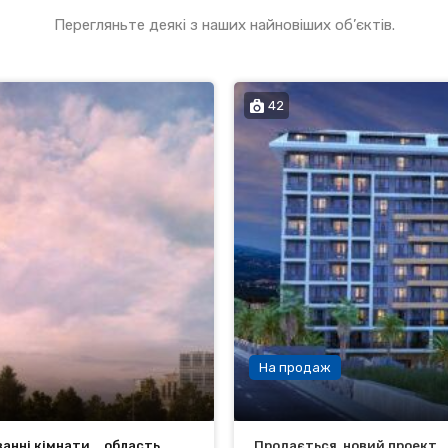
Перегляньте деякі з наших найновіших об’єктів.
42
На продаж
ванні кімнати
область
Продається, новий проект