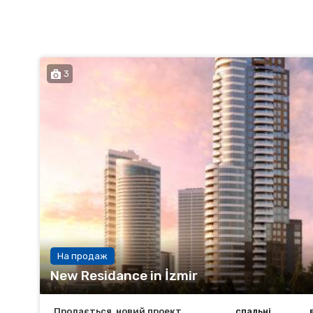
3
На продаж
New Residance in İzmir
Продається, новий проект
спальні