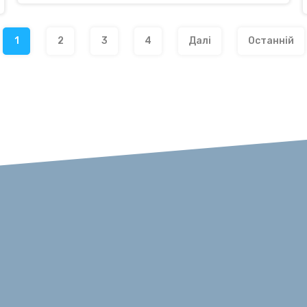
1
2
3
4
Далі
Останній