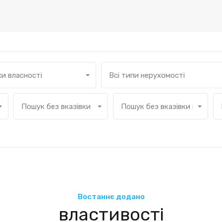
си власності
Всі типи нерухомості
Пошук без вказівки кількості спалень
Пошук без вказівки кількост
Востаннє додано
властивості