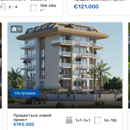
€121.000
188-586
2 - 4
м²
19
На продаж
Продається, новий
проект
1+1-3+1
56-155
€195.000