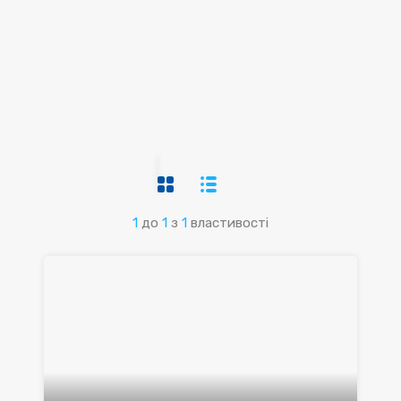
1
до
1
з
1
властивості