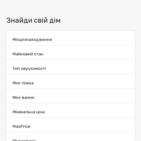
Знайди свій дім
Місцезнаходження
Майновий стан
Тип нерухомості
Міні-ліжка
Міні-ванни
Мінімальна ціна
MaxPrice
Міні-гаражі