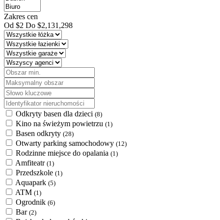
Zakres cen
Od
$2
Do
$2,131,298
Odkryty basen dla dzieci
(8)
Kino na świeżym powietrzu
(1)
Basen odkryty
(28)
Otwarty parking samochodowy
(12)
Rodzinne miejsce do opalania
(1)
Amfiteatr
(1)
Przedszkole
(1)
Aquapark
(5)
ATM
(1)
Ogrodnik
(6)
Bar
(2)