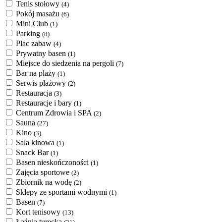
Tenis stołowy
(4)
Pokój masażu
(6)
Mini Club
(1)
Parking
(8)
Plac zabaw
(4)
Prywatny basen
(1)
Miejsce do siedzenia na pergoli
(7)
Bar na plaży
(1)
Serwis plażowy
(2)
Restauracja
(3)
Restauracje i bary
(1)
Centrum Zdrowia i SPA
(2)
Sauna
(27)
Kino
(3)
Sala kinowa
(1)
Snack Bar
(1)
Basen nieskończoności
(1)
Zajęcia sportowe
(2)
Zbiornik na wodę
(2)
Sklepy ze sportami wodnymi
(1)
Basen
(7)
Kort tenisowy
(13)
Łaźnia turecka