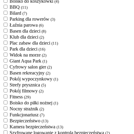
Boisko do koszykówki
(4)
BBQ
(11)
Bilard
(7)
Parking dla rowerów
(3)
Łaźnia parowa
(6)
Basen dla dzieci
(8)
Klub dla dzieci
(2)
Plac zabaw dla dzieci
(11)
Park dla dzieci
(16)
Widok na morze
(2)
Giant Aqua Park
(1)
Cyfrowy salon gier
(2)
Basen rekreacyjny
(2)
Pokój wypoczynkowy
(1)
Strefy prysznica
(5)
Pokój filmowy
(2)
Fitness
(29)
Boisko do piłki nożnej
(1)
Nocny strażnik
(2)
Funkcjonariusz
(7)
Bezpieczeństwo
(13)
Kamera bezpieczeństwa
(13)
Szyfrowane logowanie z kontrolą bezpieczeństwa
(2)