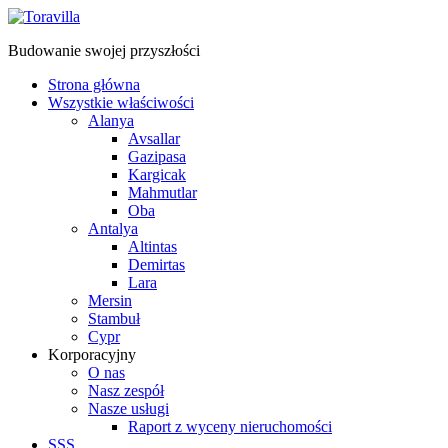
Budowanie swojej przyszłości
Strona główna
Wszystkie właściwości
Alanya
Avsallar
Gazipasa
Kargicak
Mahmutlar
Oba
Antalya
Altintas
Demirtas
Lara
Mersin
Stambuł
Cypr
Korporacyjny
O nas
Nasz zespół
Nasze usługi
Raport z wyceny nieruchomości
SSS