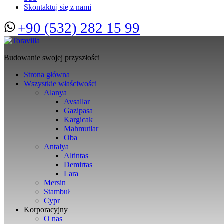
Skontaktuj się z nami
+90 (532) 282 15 99
Budowanie swojej przyszłości
Strona główna
Wszystkie właściwości
Alanya
Avsallar
Gazipasa
Kargicak
Mahmutlar
Oba
Antalya
Altintas
Demirtas
Lara
Mersin
Stambuł
Cypr
Korporacyjny
O nas