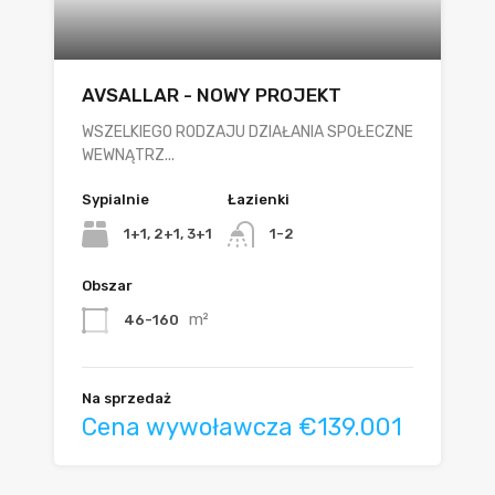
AVSALLAR - NOWY PROJEKT
WSZELKIEGO RODZAJU DZIAŁANIA SPOŁECZNE
WEWNĄTRZ...
Sypialnie
Łazienki
1+1, 2+1, 3+1
1-2
Obszar
m²
46-160
Na sprzedaż
Cena wywoławcza €139.001