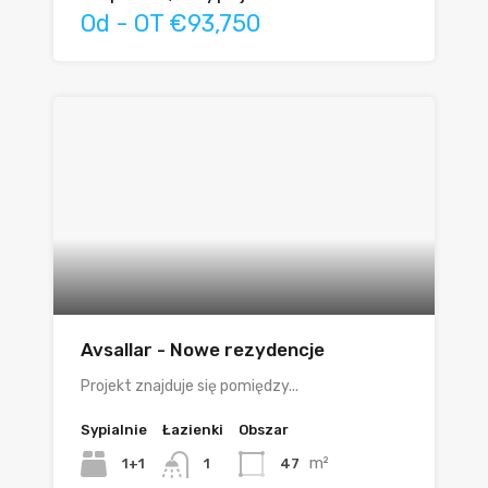
Od - OT €93,750
Avsallar - Nowe rezydencje
Projekt znajduje się pomiędzy...
Sypialnie
Łazienki
Obszar
m²
1+1
47
1