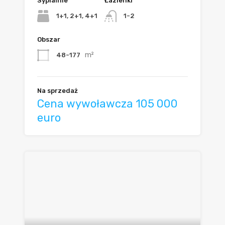
Sypialnie
Łazienki
1+1, 2+1, 4+1
1-2
Obszar
m²
48-177
Na sprzedaż
Cena wywoławcza 105 000
euro