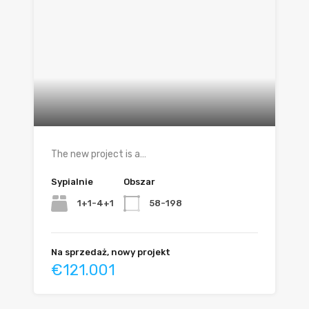
The new project is a…
Sypialnie
Obszar
1+1-4+1
58-198
Na sprzedaż, nowy projekt
€121.001